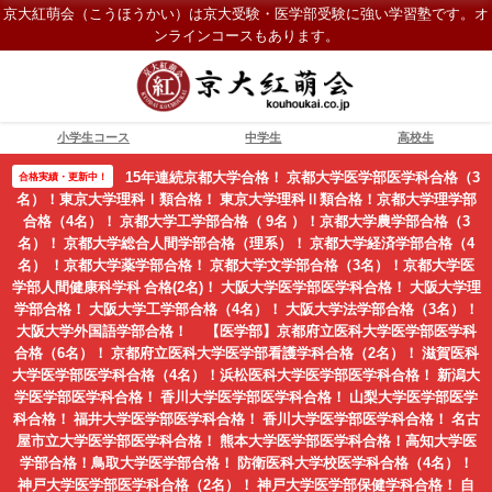
京大紅萌会（こうほうかい）は京大受験・医学部受験に強い学習塾です。オ
ンラインコースもあります。
小学生コース
中学生
高校生
15年連続京都大学合格！ 京都大学医学部医学科合格（3
合格実績・更新中！
名）！東京大学理科Ⅰ類合格！ 東京大学理科Ⅱ類合格！京都大学理学部
合格（4名）！ 京都大学工学部合格（ 9名 ）！京都大学農学部合格（3
名）！ 京都大学総合人間学部合格（理系）！ 京都大学経済学部合格（4
名） ！京都大学薬学部合格！ 京都大学文学部合格（3名）！京都大学医
学部人間健康科学科 合格(2名)！ 大阪大学医学部医学科合格！ 大阪大学理
学部合格！ 大阪大学工学部合格（4名）！ 大阪大学法学部合格（3名）！
大阪大学外国語学部合格！ 【医学部】京都府立医科大学医学部医学科
合格（6名）！ 京都府立医科大学医学部看護学科合格（2名）！ 滋賀医科
大学医学部医学科合格（4名）！浜松医科大学医学部医学科合格！ 新潟大
学医学部医学科合格！ 香川大学医学部医学科合格！ 山梨大学医学部医学
科合格！ 福井大学医学部医学科合格！ 香川大学医学部医学科合格！ 名古
屋市立大学医学部医学科合格！ 熊本大学医学部医学科合格！高知大学医
学部合格！鳥取大学医学部合格！ 防衛医科大学校医学科合格（4名）！
神戸大学医学部医学科合格（2名）！ 神戸大学医学部保健学科合格！ 自