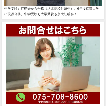
中学受験も紅萌会から合格（洛北高校付属中）、6年後京都大学
に現役合格。中学受験も大学受験も京大紅萌会！