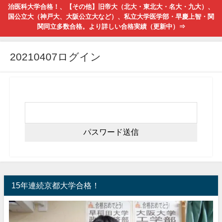
治医科大学合格！、【その他】旧帝大（北大・東北大・名大・九大）、
国公立大（神戸大、大阪公立大など）、私立大学医学部・早慶上智・関
関同立多数合格。より詳しい合格実績（更新中）⇒
20210407ログイン
15年連続京都大学合格！