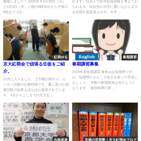
開催しました！ 2025年月4月29日（火）
れます。社会人で医学部再受験を考えてお
と5月5日（月）に朝の9時30分から午後の
られる方、現在別の大学に通いながら京大
9時まで 1日...
を目指す仮面浪人の方、大学...
紅萌ゆる
春期講習
京大紅萌会で頑張る生徒をご紹
春期講習募集
介。
2018年度春期講習 春休みは短期間です
が、短期間だからこそ焦点を絞って学習し
10月に入りました。上半期が終わり、セ
ましょう。 当塾の春期講習は次のように
ンター試験の出願時期です。夏に受けた模
なります。 個別指導の受...
擬試験の結果もぼちぼち返却されていま
す。4月からここまでの京大紅...
合格発表
京都の学習塾｜京大紅萌会ブログ