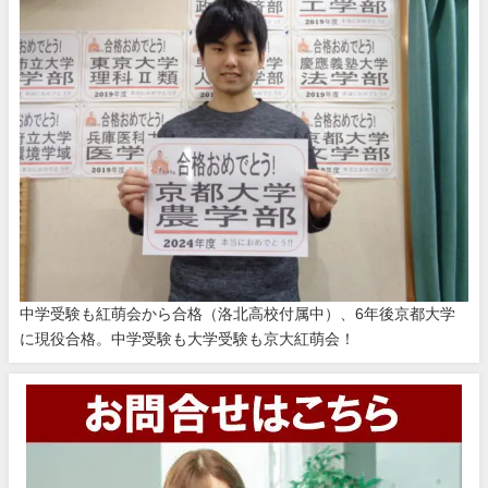
中学受験も紅萌会から合格（洛北高校付属中）、6年後京都大学
に現役合格。中学受験も大学受験も京大紅萌会！