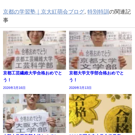
京都の学習塾｜京大紅萌会ブログ
,
特別特訓
の関連記
事
京都工芸繊維大学合格おめでと
京都大学文学部合格おめでと
う！
う！
2026年3月16日
2026年3月13日