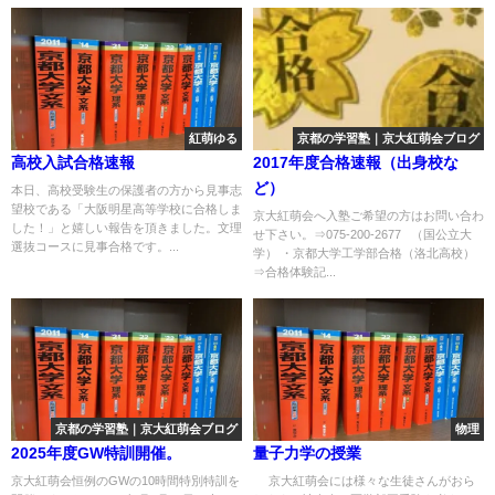
紅萌ゆる
京都の学習塾｜京大紅萌会ブログ
高校入試合格速報
2017年度合格速報（出身校な
ど）
本日、高校受験生の保護者の方から見事志
望校である「大阪明星高等学校に合格しま
京大紅萌会へ入塾ご希望の方はお問い合わ
した！」と嬉しい報告を頂きました。文理
せ下さい。⇒075-200-2677 （国公立大
選抜コースに見事合格です。...
学） ・京都大学工学部合格（洛北高校）
⇒合格体験記...
京都の学習塾｜京大紅萌会ブログ
物理
2025年度GW特訓開催。
量子力学の授業
京大紅萌会恒例のGWの10時間特別特訓を
京大紅萌会には様々な生徒さんがおら