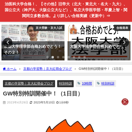
治医科大学合格！、【その他】旧帝大（北大・東北大・名大・九大）、
国公立大（神戸大、大阪公立大など）、私立大学医学部・早慶上智・関
関同立多数合格。より詳しい合格実績（更新中）⇒
京大受験・京大入試
合格発表
京都大学理学部合格おめでとう！
大阪大学法学部合格おめでとう！
その２！
ホーム
京都の学習塾｜京大紅萌会ブログ
GW特別特訓開催中！（1日目）
京都の学習塾｜京大紅萌会ブログ
特別特訓
10時間
特別特訓
GW特別特訓開催中！（1日目）
2023年4月29日
2023年5月10日
1分9秒