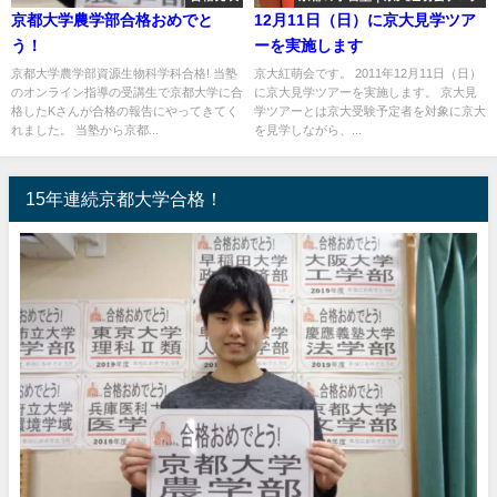
京都大学農学部合格おめでと
12月11日（日）に京大見学ツア
う！
ーを実施します
京都大学農学部資源生物科学科合格! 当塾
京大紅萌会です。 2011年12月11日（日）
のオンライン指導の受講生で京都大学に合
に京大見学ツアーを実施します。 京大見
格したKさんが合格の報告にやってきてく
学ツアーとは京大受験予定者を対象に京大
れました。 当塾から京都...
を見学しながら、...
15年連続京都大学合格！