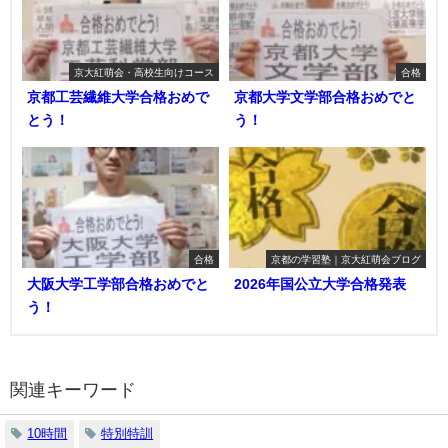
京大紅萌会・高校生向けコース
合格
京都工芸繊維大学合格おめで
京都大学文学部合格おめでと
とう！
う！
合格
京都の学習塾｜京大紅萌会ブログ
大阪大学工学部合格おめでと
2026年国公立大学合格発表
う！
関連キーワード
10時間
特別特訓