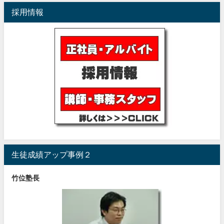
採用情報
生徒成績アップ事例２
竹位塾長