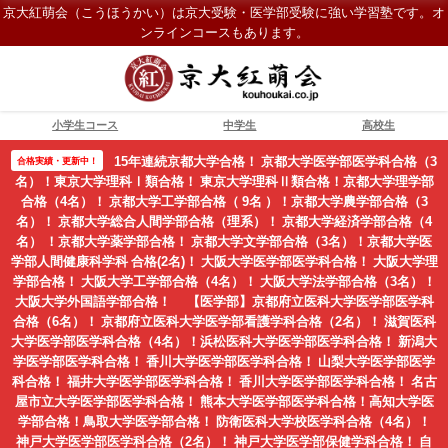
京大紅萌会（こうほうかい）は京大受験・医学部受験に強い学習塾です。オ
ンラインコースもあります。
小学生コース
中学生
高校生
15年連続京都大学合格！ 京都大学医学部医学科合格（3
合格実績・更新中！
名）！東京大学理科Ⅰ類合格！ 東京大学理科Ⅱ類合格！京都大学理学部
合格（4名）！ 京都大学工学部合格（ 9名 ）！京都大学農学部合格（3
名）！ 京都大学総合人間学部合格（理系）！ 京都大学経済学部合格（4
名） ！京都大学薬学部合格！ 京都大学文学部合格（3名）！京都大学医
学部人間健康科学科 合格(2名)！ 大阪大学医学部医学科合格！ 大阪大学理
学部合格！ 大阪大学工学部合格（4名）！ 大阪大学法学部合格（3名）！
大阪大学外国語学部合格！ 【医学部】京都府立医科大学医学部医学科
合格（6名）！ 京都府立医科大学医学部看護学科合格（2名）！ 滋賀医科
大学医学部医学科合格（4名）！浜松医科大学医学部医学科合格！ 新潟大
学医学部医学科合格！ 香川大学医学部医学科合格！ 山梨大学医学部医学
科合格！ 福井大学医学部医学科合格！ 香川大学医学部医学科合格！ 名古
屋市立大学医学部医学科合格！ 熊本大学医学部医学科合格！高知大学医
学部合格！鳥取大学医学部合格！ 防衛医科大学校医学科合格（4名）！
神戸大学医学部医学科合格（2名）！ 神戸大学医学部保健学科合格！ 自