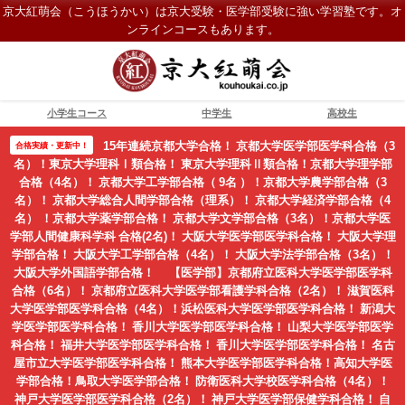
京大紅萌会（こうほうかい）は京大受験・医学部受験に強い学習塾です。オ
ンラインコースもあります。
小学生コース
中学生
高校生
15年連続京都大学合格！ 京都大学医学部医学科合格（3
合格実績・更新中！
名）！東京大学理科Ⅰ類合格！ 東京大学理科Ⅱ類合格！京都大学理学部
合格（4名）！ 京都大学工学部合格（ 9名 ）！京都大学農学部合格（3
名）！ 京都大学総合人間学部合格（理系）！ 京都大学経済学部合格（4
名） ！京都大学薬学部合格！ 京都大学文学部合格（3名）！京都大学医
学部人間健康科学科 合格(2名)！ 大阪大学医学部医学科合格！ 大阪大学理
学部合格！ 大阪大学工学部合格（4名）！ 大阪大学法学部合格（3名）！
大阪大学外国語学部合格！ 【医学部】京都府立医科大学医学部医学科
合格（6名）！ 京都府立医科大学医学部看護学科合格（2名）！ 滋賀医科
大学医学部医学科合格（4名）！浜松医科大学医学部医学科合格！ 新潟大
学医学部医学科合格！ 香川大学医学部医学科合格！ 山梨大学医学部医学
科合格！ 福井大学医学部医学科合格！ 香川大学医学部医学科合格！ 名古
屋市立大学医学部医学科合格！ 熊本大学医学部医学科合格！高知大学医
学部合格！鳥取大学医学部合格！ 防衛医科大学校医学科合格（4名）！
神戸大学医学部医学科合格（2名）！ 神戸大学医学部保健学科合格！ 自