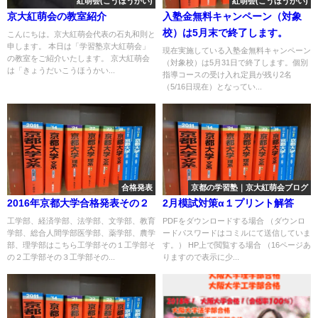
紅萌会(こうほうかい)
紅萌会(こうほうかい)
京大紅萌会の教室紹介
入塾金無料キャンペーン（対象
校）は5月末で終了します。
こんにちは。京大紅萌会代表の石丸和則と
申します。 本日は「学習塾京大紅萌会」
現在実施している入塾金無料キャンペーン
の教室をご紹介いたします。 京大紅萌会
（対象校）は5月31日で終了します。個別
は「きょうだいこうほうかい...
指導コースの受け入れ定員が残り2名
（5/16日現在）となってい...
合格発表
京都の学習塾｜京大紅萌会ブログ
2016年京都大学合格発表その２
2月模試対策α１プリント解答
工学部、経済学部、法学部、文学部、教育
PDFをダウンロードする場合 （ダウンロ
学部、総合人間学部医学部、薬学部、農学
ードパスワードはコミルにて送信していま
部、理学部はこちら工学部その１工学部そ
す。） HP上で閲覧する場合 （16ページあ
の２工学部その３工学部その...
りますので表示に少...