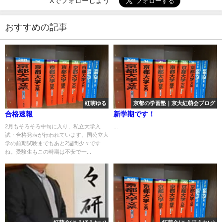
Xでフォローしよう
おすすめの記事
紅萌ゆる
京都の学習塾｜京大紅萌会ブログ
合格速報
新学期です！
2月もそろそろ中旬に入り、私立大学入
...
試・合格発表が行われています。国公立大
学の前期試験までもあと2週間少々です
ね。受験生もこの時期は不安で一...