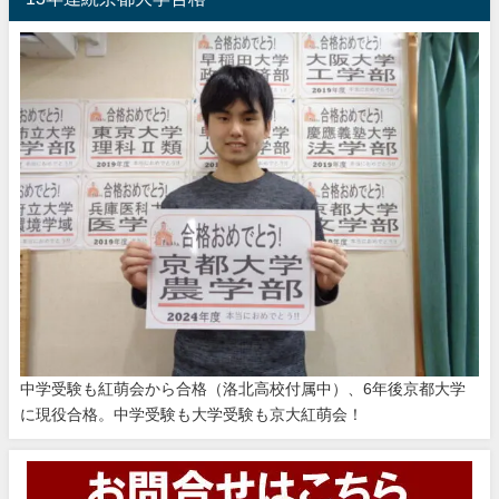
中学受験も紅萌会から合格（洛北高校付属中）、6年後京都大学
に現役合格。中学受験も大学受験も京大紅萌会！