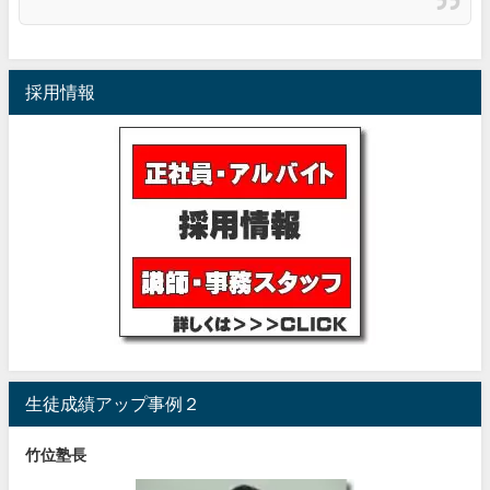
採用情報
生徒成績アップ事例２
竹位塾長