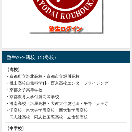
塾生の在籍校（出身校）
【
高校
】
・京都府立洛北高校・京都市立堀川高校
・桃山高校自然科学科・西京高校エンタープライジング
・京都女子高等学校
・京都教育大学付属高等学校
・洛南高校・洛星高校・大教大付属池田・平野・天王寺
・灘高校・東大寺学園高校・西大和学園高校
・同志社高校・同志社国際高校・立命館高校
【
中学校
】