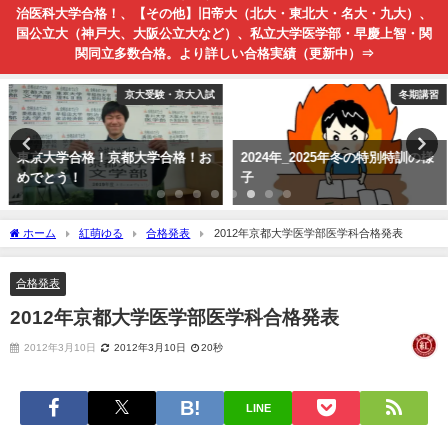
治医科大学合格！、【その他】旧帝大（北大・東北大・名大・九大）、
国公立大（神戸大、大阪公立大など）、私立大学医学部・早慶上智・関
関同立多数合格。より詳しい合格実績（更新中）⇒
京大受験・京大入試
冬期講習
東京大学合格！京都大学合格！お
2024年_2025年冬の特別特訓の様
めでとう！
子
ホーム
紅萌ゆる
合格発表
2012年京都大学医学部医学科合格発表
合格発表
2012年京都大学医学部医学科合格発表
2012年3月10日
2012年3月10日
20秒
LINE