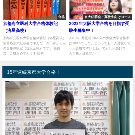
合格
京大紅萌会・高校生向けコース
京都府立医科大学合格体験記
2023年大阪大学合格を目指す受
（洛星高校）
験生募集中！
京都府立医科大学合格体験記（洛星高校）
2022年3月更新 2022年の大阪大学合格率
学習塾京大紅萌会で学んだ「新田章」くん
は100%でした。といっても一人受験して
の合格体験記（現役合格）です。 新田
一人合格ですけどね。でも10人受けて一
君、合格おめでとう！ 紅萌...
人合格とは意味が...
15年連続京都大学合格！