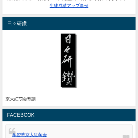
生徒成績アップ事例
日々研鑽
京大紅萌会塾訓
FACEBOOK
学習塾京大紅萌会