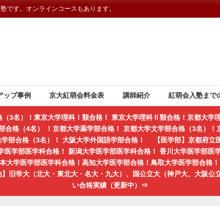
習塾です。オンラインコースもあります。
アップ事例
京大紅萌会料金表
講師紹介
紅萌会入塾まで
格（3名）！東京大学理科Ⅰ類合格！ 東京大学理科Ⅱ類合格！京都大学理
部合格（4名） ！京都大学薬学部合格！ 京都大学文学部合格（3名）！京
学法学部合格（3名）！ 大阪大学外国語学部合格！ 【医学部】京都府立
学医学部医学科合格！ 新潟大学医学部医学科合格！ 香川大学医学部医
熊本大学医学部医学科合格！高知大学医学部合格！鳥取大学医学部合格！ 
の他】旧帝大（北大・東北大・名大・九大）、国公立大（神戸大、大阪公
い合格実績（更新中）⇒