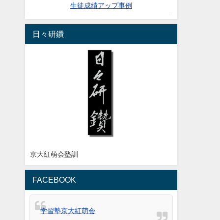
生徒成績アップ事例
日々研鑽
京大紅萌会塾訓
FACEBOOK
学習塾京大紅萌会