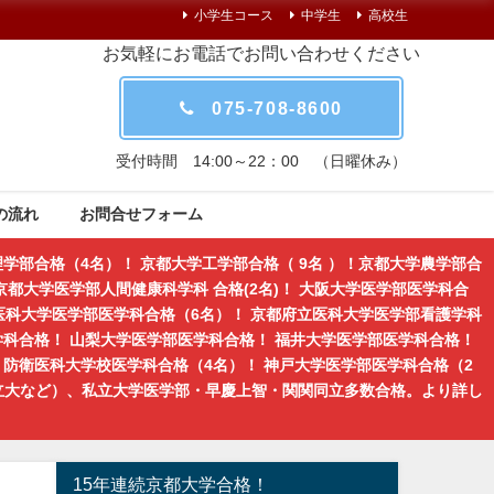
小学生コース
中学生
高校生
お気軽にお電話でお問い合わせください
075-708-8600
受付時間 14:00～22：00 （日曜休み）
の流れ
お問合せフォーム
学部合格（4名）！ 京都大学工学部合格（ 9名 ）！京都大学農学部合
都大学医学部人間健康科学科 合格(2名)！ 大阪大学医学部医学科合
医科大学医学部医学科合格（6名）！ 京都府立医科大学医学部看護学科
学科合格！ 山梨大学医学部医学科合格！ 福井大学医学部医学科合格！
防衛医科大学校医学科合格（4名）！ 神戸大学医学部医学科合格（2
立大など）、私立大学医学部・早慶上智・関関同立多数合格。より詳し
15年連続京都大学合格！