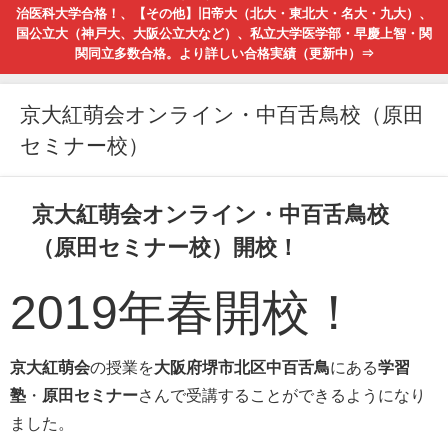
治医科大学合格！、【その他】旧帝大（北大・東北大・名大・九大）、
国公立大（神戸大、大阪公立大など）、私立大学医学部・早慶上智・関
関同立多数合格。より詳しい合格実績（更新中）⇒
京大紅萌会オンライン・中百舌鳥校（原田
セミナー校）
京大紅萌会オンライン・中百舌鳥校
（原田セミナー校）開校！
2019年春開校！
京大紅萌会
の授業を
大阪府堺市北区中百舌鳥
にある
学習
塾
・
原田セミナー
さんで受講することができるようになり
ました。