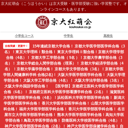
京大紅萌会（こうほうかい）は京大受験・医学部受験に強い学習塾です。オ
ンラインコースもあります。
小学生コース
中学生
高校生
15年連続京都大学合格！ 京都大学医学部医学科合格（3
合格実績・更新中！
名）！東京大学理科Ⅰ類合格！ 東京大学理科Ⅱ類合格！京都大学理学部
合格（4名）！ 京都大学工学部合格（ 9名 ）！京都大学農学部合格（3
名）！ 京都大学総合人間学部合格（理系）！ 京都大学経済学部合格（4
名） ！京都大学薬学部合格！ 京都大学文学部合格（3名）！京都大学医
学部人間健康科学科 合格(2名)！ 大阪大学医学部医学科合格！ 大阪大学理
学部合格！ 大阪大学工学部合格（4名）！ 大阪大学法学部合格（3名）！
大阪大学外国語学部合格！ 【医学部】京都府立医科大学医学部医学科
合格（6名）！ 京都府立医科大学医学部看護学科合格（2名）！ 滋賀医科
大学医学部医学科合格（4名）！浜松医科大学医学部医学科合格！ 新潟大
学医学部医学科合格！ 香川大学医学部医学科合格！ 山梨大学医学部医学
科合格！ 福井大学医学部医学科合格！ 香川大学医学部医学科合格！ 名古
屋市立大学医学部医学科合格！ 熊本大学医学部医学科合格！高知大学医
学部合格！鳥取大学医学部合格！ 防衛医科大学校医学科合格（4名）！
神戸大学医学部医学科合格（2名）！ 神戸大学医学部保健学科合格！ 自