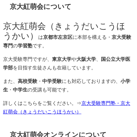
京大紅萌会について
京大紅萌会（きょうだいこうほ
うかい）
は
京都市左京区
に本部を構える・
京大受験
専門
の
学習塾
です。
京大受験専門ですが、
東京大学
や
大阪大学
、
国公立大学医
学部
を目指す生徒さんも在籍しています。
また、
高校受験
・
中学受験
にも対応しておりますの、
小学
生
・
中学生
の受講も可能
です。
詳しくはこちらをご覧ください。⇒
京大受験専門塾・京大
紅萌会（きょうだいこうほうかい）
京大紅萌会オンラインについて