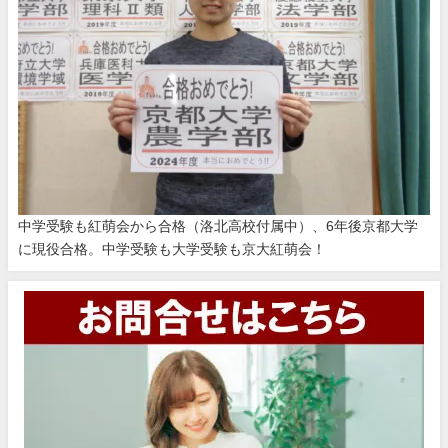
中学受験も紅萌会から合格（洛北高校付属中）、6年後京都大学
に現役合格。中学受験も大学受験も京大紅萌会！