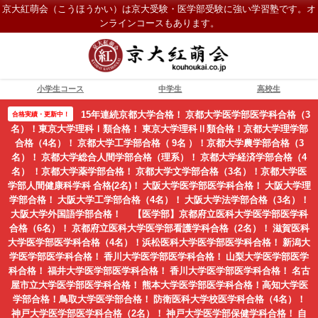
京大紅萌会（こうほうかい）は京大受験・医学部受験に強い学習塾です。オ
ンラインコースもあります。
小学生コース
中学生
高校生
15年連続京都大学合格！ 京都大学医学部医学科合格（3
合格実績・更新中！
名）！東京大学理科Ⅰ類合格！ 東京大学理科Ⅱ類合格！京都大学理学部
合格（4名）！ 京都大学工学部合格（ 9名 ）！京都大学農学部合格（3
名）！ 京都大学総合人間学部合格（理系）！ 京都大学経済学部合格（4
名） ！京都大学薬学部合格！ 京都大学文学部合格（3名）！京都大学医
学部人間健康科学科 合格(2名)！ 大阪大学医学部医学科合格！ 大阪大学理
学部合格！ 大阪大学工学部合格（4名）！ 大阪大学法学部合格（3名）！
大阪大学外国語学部合格！ 【医学部】京都府立医科大学医学部医学科
合格（6名）！ 京都府立医科大学医学部看護学科合格（2名）！ 滋賀医科
大学医学部医学科合格（4名）！浜松医科大学医学部医学科合格！ 新潟大
学医学部医学科合格！ 香川大学医学部医学科合格！ 山梨大学医学部医学
科合格！ 福井大学医学部医学科合格！ 香川大学医学部医学科合格！ 名古
屋市立大学医学部医学科合格！ 熊本大学医学部医学科合格！高知大学医
学部合格！鳥取大学医学部合格！ 防衛医科大学校医学科合格（4名）！
神戸大学医学部医学科合格（2名）！ 神戸大学医学部保健学科合格！ 自