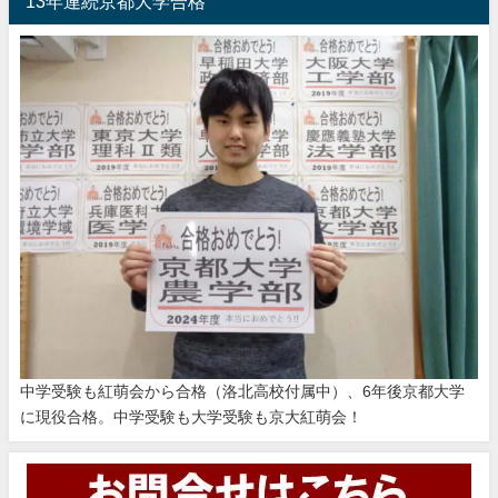
13年連続京都大学合格
中学受験も紅萌会から合格（洛北高校付属中）、6年後京都大学
に現役合格。中学受験も大学受験も京大紅萌会！