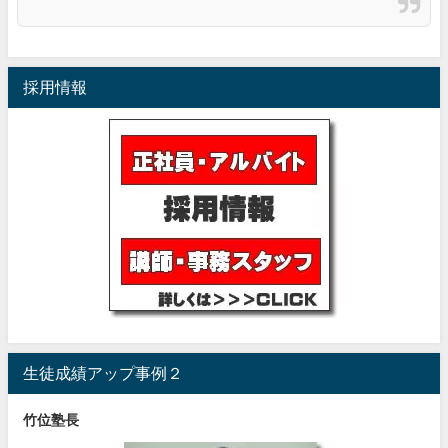
採用情報
生徒成績アップ事例２
竹位塾長