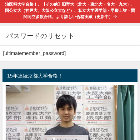
治医科大学合格！、【その他】旧帝大（北大・東北大・名大・九大）、
国公立大（神戸大、大阪公立大など）、私立大学医学部・早慶上智・関
関同立多数合格。より詳しい合格実績（更新中）⇒
パスワードのリセット
[ultimatemember_password]
15年連続京都大学合格！