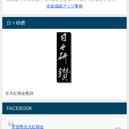
生徒成績アップ事例
日々研鑽
京大紅萌会塾訓
FACEBOOK
学習塾京大紅萌会