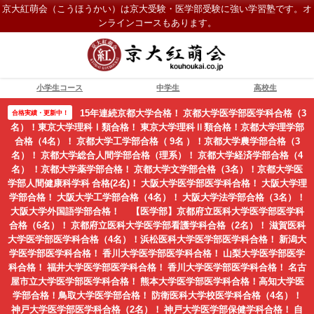
京大紅萌会（こうほうかい）は京大受験・医学部受験に強い学習塾です。オ
ンラインコースもあります。
小学生コース
中学生
高校生
15年連続京都大学合格！ 京都大学医学部医学科合格（3
合格実績・更新中！
名）！東京大学理科Ⅰ類合格！ 東京大学理科Ⅱ類合格！京都大学理学部
合格（4名）！ 京都大学工学部合格（ 9名 ）！京都大学農学部合格（3
名）！ 京都大学総合人間学部合格（理系）！ 京都大学経済学部合格（4
名） ！京都大学薬学部合格！ 京都大学文学部合格（3名）！京都大学医
学部人間健康科学科 合格(2名)！ 大阪大学医学部医学科合格！ 大阪大学理
学部合格！ 大阪大学工学部合格（4名）！ 大阪大学法学部合格（3名）！
大阪大学外国語学部合格！ 【医学部】京都府立医科大学医学部医学科
合格（6名）！ 京都府立医科大学医学部看護学科合格（2名）！ 滋賀医科
大学医学部医学科合格（4名）！浜松医科大学医学部医学科合格！ 新潟大
学医学部医学科合格！ 香川大学医学部医学科合格！ 山梨大学医学部医学
科合格！ 福井大学医学部医学科合格！ 香川大学医学部医学科合格！ 名古
屋市立大学医学部医学科合格！ 熊本大学医学部医学科合格！高知大学医
学部合格！鳥取大学医学部合格！ 防衛医科大学校医学科合格（4名）！
神戸大学医学部医学科合格（2名）！ 神戸大学医学部保健学科合格！ 自