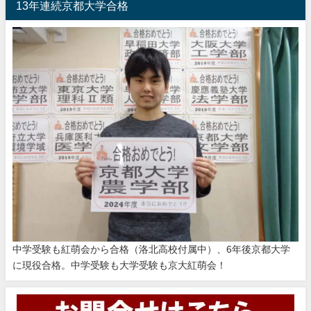
13年連続京都大学合格
中学受験も紅萌会から合格（洛北高校付属中）、6年後京都大学
に現役合格。中学受験も大学受験も京大紅萌会！