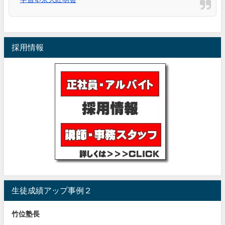
採用情報
生徒成績アップ事例２
竹位塾長