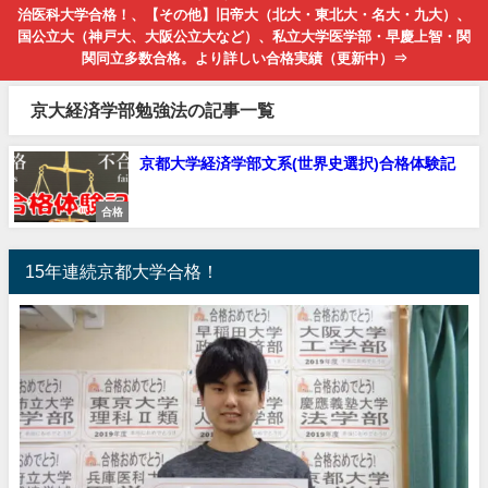
治医科大学合格！、【その他】旧帝大（北大・東北大・名大・九大）、
国公立大（神戸大、大阪公立大など）、私立大学医学部・早慶上智・関
関同立多数合格。より詳しい合格実績（更新中）⇒
京大経済学部勉強法の記事一覧
京都大学経済学部文系(世界史選択)合格体験記
合格
15年連続京都大学合格！