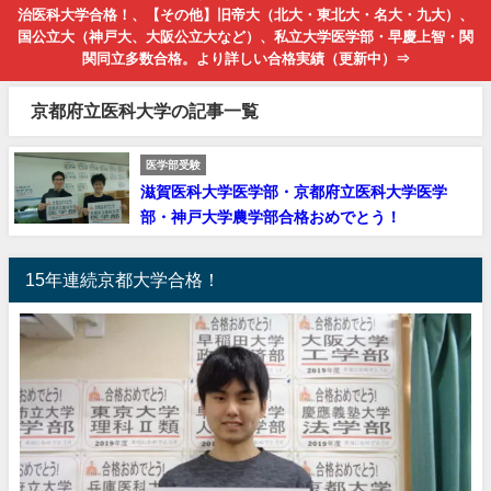
治医科大学合格！、【その他】旧帝大（北大・東北大・名大・九大）、
国公立大（神戸大、大阪公立大など）、私立大学医学部・早慶上智・関
関同立多数合格。より詳しい合格実績（更新中）⇒
京都府立医科大学の記事一覧
医学部受験
滋賀医科大学医学部・京都府立医科大学医学
部・神戸大学農学部合格おめでとう！
15年連続京都大学合格！