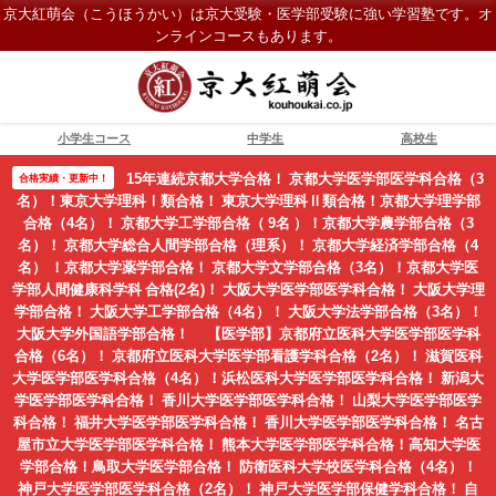
京大紅萌会（こうほうかい）は京大受験・医学部受験に強い学習塾です。オ
ンラインコースもあります。
小学生コース
中学生
高校生
15年連続京都大学合格！ 京都大学医学部医学科合格（3
合格実績・更新中！
名）！東京大学理科Ⅰ類合格！ 東京大学理科Ⅱ類合格！京都大学理学部
合格（4名）！ 京都大学工学部合格（ 9名 ）！京都大学農学部合格（3
名）！ 京都大学総合人間学部合格（理系）！ 京都大学経済学部合格（4
名） ！京都大学薬学部合格！ 京都大学文学部合格（3名）！京都大学医
学部人間健康科学科 合格(2名)！ 大阪大学医学部医学科合格！ 大阪大学理
学部合格！ 大阪大学工学部合格（4名）！ 大阪大学法学部合格（3名）！
大阪大学外国語学部合格！ 【医学部】京都府立医科大学医学部医学科
合格（6名）！ 京都府立医科大学医学部看護学科合格（2名）！ 滋賀医科
大学医学部医学科合格（4名）！浜松医科大学医学部医学科合格！ 新潟大
学医学部医学科合格！ 香川大学医学部医学科合格！ 山梨大学医学部医学
科合格！ 福井大学医学部医学科合格！ 香川大学医学部医学科合格！ 名古
屋市立大学医学部医学科合格！ 熊本大学医学部医学科合格！高知大学医
学部合格！鳥取大学医学部合格！ 防衛医科大学校医学科合格（4名）！
神戸大学医学部医学科合格（2名）！ 神戸大学医学部保健学科合格！ 自