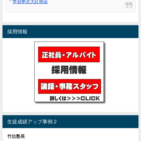
学習塾京大紅萌会
採用情報
生徒成績アップ事例２
竹位塾長