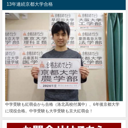
13年連続京都大学合格
中学受験も紅萌会から合格（洛北高校付属中）、6年後京都大学
に現役合格。中学受験も大学受験も京大紅萌会！