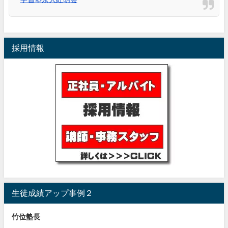
採用情報
生徒成績アップ事例２
竹位塾長