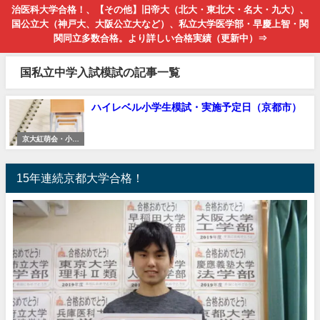
治医科大学合格！、【その他】旧帝大（北大・東北大・名大・九大）、
国公立大（神戸大、大阪公立大など）、私立大学医学部・早慶上智・関
関同立多数合格。より詳しい合格実績（更新中）⇒
国私立中学入試模試の記事一覧
ハイレベル小学生模試・実施予定日（京都市）
京大紅萌会・小学
生向けコース
15年連続京都大学合格！