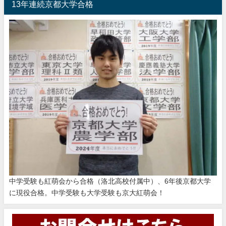
13年連続京都大学合格
中学受験も紅萌会から合格（洛北高校付属中）、6年後京都大学
に現役合格。中学受験も大学受験も京大紅萌会！