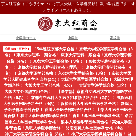
京大紅萌会（こうほうかい）は京大受験・医学部受験に強い学習塾です。オ
ンラインコースもあります。
小学生コース
中学生
高校生
15年連続京都大学合格！ 京都大学医学部医学科合格（3
合格実績・更新中！
名）！東京大学理科Ⅰ類合格！ 東京大学理科Ⅱ類合格！京都大学理学部
合格（4名）！ 京都大学工学部合格（ 9名 ）！京都大学農学部合格（3
名）！ 京都大学総合人間学部合格（理系）！ 京都大学経済学部合格（4
名） ！京都大学薬学部合格！ 京都大学文学部合格（3名）！京都大学医
学部人間健康科学科 合格(2名)！ 大阪大学医学部医学科合格！ 大阪大学理
学部合格！ 大阪大学工学部合格（4名）！ 大阪大学法学部合格（3名）！
大阪大学外国語学部合格！ 【医学部】京都府立医科大学医学部医学科
合格（6名）！ 京都府立医科大学医学部看護学科合格（2名）！ 滋賀医科
大学医学部医学科合格（4名）！浜松医科大学医学部医学科合格！ 新潟大
学医学部医学科合格！ 香川大学医学部医学科合格！ 山梨大学医学部医学
科合格！ 福井大学医学部医学科合格！ 香川大学医学部医学科合格！ 名古
屋市立大学医学部医学科合格！ 熊本大学医学部医学科合格！高知大学医
学部合格！鳥取大学医学部合格！ 防衛医科大学校医学科合格（4名）！
神戸大学医学部医学科合格（2名）！ 神戸大学医学部保健学科合格！ 自