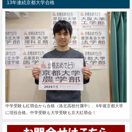
13年連続京都大学合格
中学受験も紅萌会から合格（洛北高校付属中）、6年後京都大学
に現役合格。中学受験も大学受験も京大紅萌会！