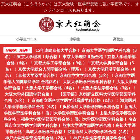
京大紅萌会（こうほうかい）は京大受験・医学部受験に強い学習塾です。オ
ンラインコースもあります。
小学生コース
中学生
高校生
15年連続京都大学合格！ 京都大学医学部医学科合格（3
合格実績・更新中！
名）！東京大学理科Ⅰ類合格！ 東京大学理科Ⅱ類合格！京都大学理学部
合格（4名）！ 京都大学工学部合格（ 9名 ）！京都大学農学部合格（3
名）！ 京都大学総合人間学部合格（理系）！ 京都大学経済学部合格（4
名） ！京都大学薬学部合格！ 京都大学文学部合格（3名）！京都大学医
学部人間健康科学科 合格(2名)！ 大阪大学医学部医学科合格！ 大阪大学理
学部合格！ 大阪大学工学部合格（4名）！ 大阪大学法学部合格（3名）！
大阪大学外国語学部合格！ 【医学部】京都府立医科大学医学部医学科
合格（6名）！ 京都府立医科大学医学部看護学科合格（2名）！ 滋賀医科
大学医学部医学科合格（4名）！浜松医科大学医学部医学科合格！ 新潟大
学医学部医学科合格！ 香川大学医学部医学科合格！ 山梨大学医学部医学
科合格！ 福井大学医学部医学科合格！ 香川大学医学部医学科合格！ 名古
屋市立大学医学部医学科合格！ 熊本大学医学部医学科合格！高知大学医
学部合格！鳥取大学医学部合格！ 防衛医科大学校医学科合格（4名）！
神戸大学医学部医学科合格（2名）！ 神戸大学医学部保健学科合格！ 自