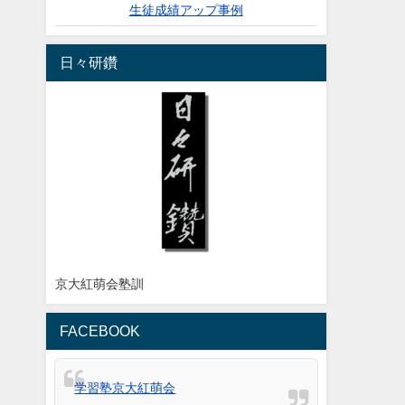
生徒成績アップ事例
日々研鑽
京大紅萌会塾訓
FACEBOOK
学習塾京大紅萌会