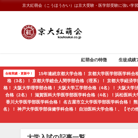
京大紅萌会（こうほうかい）は京大受験・医学部受験に強い学
紅萌会の特徴
生徒成績
15年連続京都大学合格！ 京都大学医学部医学科合
合格実績・更新中！
格（3名）！ 京都大学総合人間学部合格（理系）！ 京都大学経済学
格！ 大阪大学理学部合格！ 大阪大学工学部合格（4名）！ 大阪大
合格（2名）！ 滋賀医科大学医学部医学科合格（4名）！浜松医科大
香川大学医学部医学科合格！ 名古屋市立大学医学部医学科合格！ 
名）！ 神戸大学医学部保健学科合格！ 自治医科大学合格！、【そ
大学入試の記事一覧