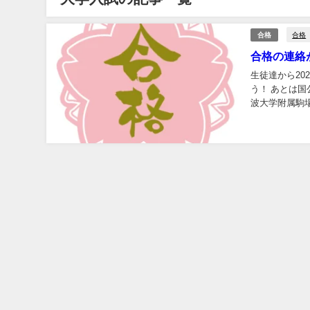
合格
合格
合格の連絡
生徒達から2
う！ あとは国
波大学附属駒
合格 東京理科