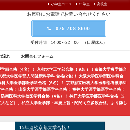
小学生コース
中学生
高校生
お気軽にお電話でお問い合わせください
075-708-8600
受付時間 14:00～22：00 （日曜休み）
の流れ
お問合せフォーム
学部合格（4名）！ 京都大学工学部合格（ 9名 ）！京都大学農学部合
都大学医学部人間健康科学科 合格(2名)！ 大阪大学医学部医学科合
医科大学医学部医学科合格（6名）！ 京都府立医科大学医学部看護学科
学科合格！ 山梨大学医学部医学科合格！ 福井大学医学部医学科合格！
防衛医科大学校医学科合格（4名）！ 神戸大学医学部医学科合格（2
立大など）、私立大学医学部・早慶上智・関関同立多数合格。より詳し
15年連続京都大学合格！