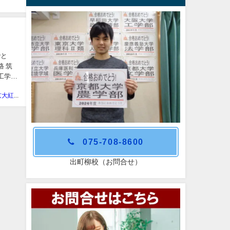
でと
 筑
工学部
学習塾 京大紅萌会
075-708-8600
出町柳校（お問合せ）