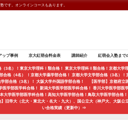
習塾です。オンラインコースもあります。
アップ事例
京大紅萌会料金表
講師紹介
紅萌会入塾まで
格（3名）！東京大学理科Ⅰ類合格！ 東京大学理科Ⅱ類合格！京都大学理
部合格（4名） ！京都大学薬学部合格！ 京都大学文学部合格（3名）！京
学法学部合格（3名）！ 大阪大学外国語学部合格！ 【医学部】京都府立
学医学部医学科合格！ 新潟大学医学部医学科合格！ 香川大学医学部医
熊本大学医学部医学科合格！高知大学医学部合格！鳥取大学医学部合格！ 
の他】旧帝大（北大・東北大・名大・九大）、国公立大（神戸大、大阪公
い合格実績（更新中）⇒