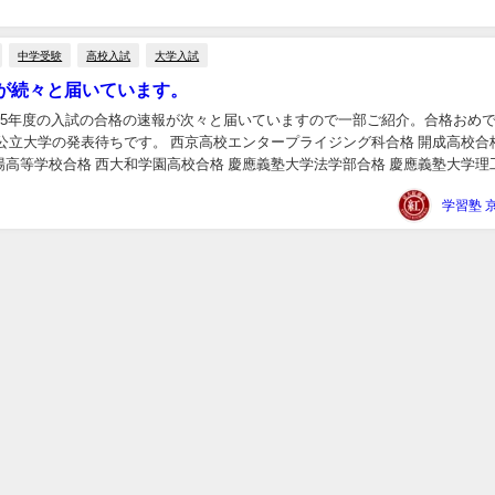
中学受験
高校入試
大学入試
が続々と届いています。
025年度の入試の合格の速報が次々と届いていますので一部ご紹介。合格おめ
公立大学の発表待ちです。 西京高校エンタープライジング科合格 開成高校合格
場高等学校合格 西大和学園高校合格 慶應義塾大学法学部合格 慶應義塾大学理
大学工学部合格 明治大学農学部合格...