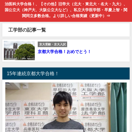
治医科大学合格！、【その他】旧帝大（北大・東北大・名大・九大）、
国公立大（神戸大、大阪公立大など）、私立大学医学部・早慶上智・関
関同立多数合格。より詳しい合格実績（更新中）⇒
工学部の記事一覧
京大受験・京大入試
京都大学合格！おめでとう！
15年連続京都大学合格！