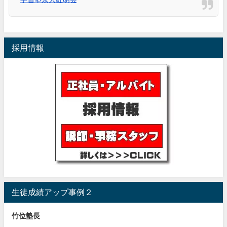
採用情報
生徒成績アップ事例２
竹位塾長