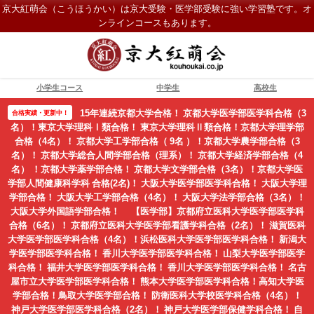
京大紅萌会（こうほうかい）は京大受験・医学部受験に強い学習塾です。オ
ンラインコースもあります。
小学生コース
中学生
高校生
15年連続京都大学合格！ 京都大学医学部医学科合格（3
合格実績・更新中！
名）！東京大学理科Ⅰ類合格！ 東京大学理科Ⅱ類合格！京都大学理学部
合格（4名）！ 京都大学工学部合格（ 9名 ）！京都大学農学部合格（3
名）！ 京都大学総合人間学部合格（理系）！ 京都大学経済学部合格（4
名） ！京都大学薬学部合格！ 京都大学文学部合格（3名）！京都大学医
学部人間健康科学科 合格(2名)！ 大阪大学医学部医学科合格！ 大阪大学理
学部合格！ 大阪大学工学部合格（4名）！ 大阪大学法学部合格（3名）！
大阪大学外国語学部合格！ 【医学部】京都府立医科大学医学部医学科
合格（6名）！ 京都府立医科大学医学部看護学科合格（2名）！ 滋賀医科
大学医学部医学科合格（4名）！浜松医科大学医学部医学科合格！ 新潟大
学医学部医学科合格！ 香川大学医学部医学科合格！ 山梨大学医学部医学
科合格！ 福井大学医学部医学科合格！ 香川大学医学部医学科合格！ 名古
屋市立大学医学部医学科合格！ 熊本大学医学部医学科合格！高知大学医
学部合格！鳥取大学医学部合格！ 防衛医科大学校医学科合格（4名）！
神戸大学医学部医学科合格（2名）！ 神戸大学医学部保健学科合格！ 自