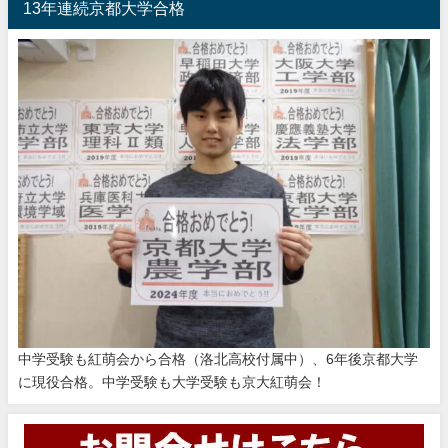
13年連続京都大学合格
中学受験も紅萌会から合格（洛北高校付属中）、6年後京都大学
に現役合格。中学受験も大学受験も京大紅萌会！