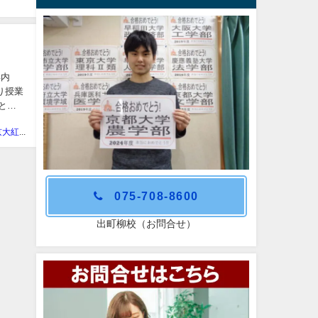
年内
り授業
 とな
学習塾 京大紅萌会
075-708-8600
出町柳校（お問合せ）