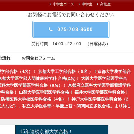
小学生コース
中学生
高校生
お気軽にお電話でお問い合わせください
075-708-8600
受付時間 14:00～22：00 （日曜休み）
の流れ
お問合せフォーム
学部合格（4名）！ 京都大学工学部合格（ 9名 ）！京都大学農学部合
都大学医学部人間健康科学科 合格(2名)！ 大阪大学医学部医学科合
医科大学医学部医学科合格（6名）！ 京都府立医科大学医学部看護学科
学科合格！ 山梨大学医学部医学科合格！ 福井大学医学部医学科合格！
防衛医科大学校医学科合格（4名）！ 神戸大学医学部医学科合格（2
立大など）、私立大学医学部・早慶上智・関関同立多数合格。より詳し
15年連続京都大学合格！