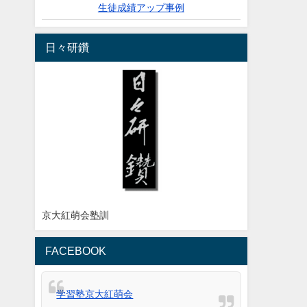
生徒成績アップ事例
日々研鑽
京大紅萌会塾訓
FACEBOOK
学習塾京大紅萌会