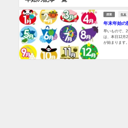
年末
授業
年末年始の
早いもので、2
は、本日12月
が始まります。 
ります。 ※1月