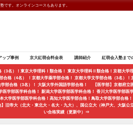
習塾です。オンラインコースもあります。
アップ事例
京大紅萌会料金表
講師紹介
紅萌会入塾まで
格（3名）！東京大学理科Ⅰ類合格！ 東京大学理科Ⅱ類合格！京都大学理
部合格（4名） ！京都大学薬学部合格！ 京都大学文学部合格（3名）！京
学法学部合格（3名）！ 大阪大学外国語学部合格！ 【医学部】京都府立
学医学部医学科合格！ 新潟大学医学部医学科合格！ 香川大学医学部医
熊本大学医学部医学科合格！高知大学医学部合格！鳥取大学医学部合格！ 
の他】旧帝大（北大・東北大・名大・九大）、国公立大（神戸大、大阪公
い合格実績（更新中）⇒