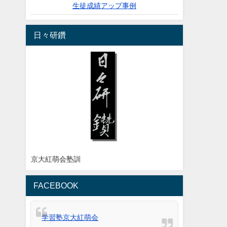
生徒成績アップ事例
日々研鑽
京大紅萌会塾訓
FACEBOOK
学習塾京大紅萌会