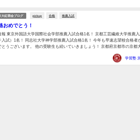
pickup
合格
推薦入試
京大紅萌会ブログ
格おめでとう！
速報 東京外国語大学国際社会学部推薦入試合格1名！ 京都工芸繊維大学推薦
チ入試）1名！ 同志社大学神学部推薦入試合格1名！ 今年も早速志望校合格者
でとうございます。 他の受験生も続いていきましょう！ 京都府京都市の京都
紅萌会（きょうだいこうほうかい） ...