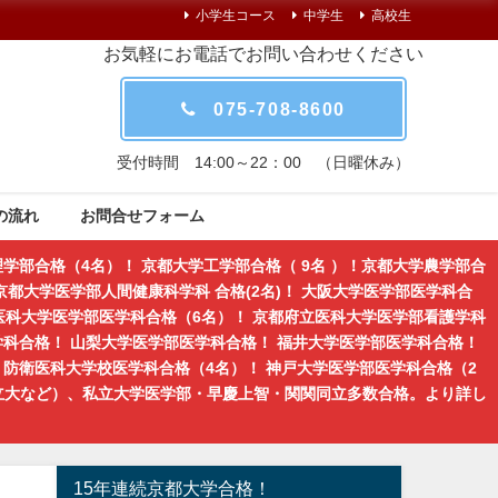
小学生コース
中学生
高校生
お気軽にお電話でお問い合わせください
075-708-8600
受付時間 14:00～22：00 （日曜休み）
の流れ
お問合せフォーム
学部合格（4名）！ 京都大学工学部合格（ 9名 ）！京都大学農学部合
都大学医学部人間健康科学科 合格(2名)！ 大阪大学医学部医学科合
医科大学医学部医学科合格（6名）！ 京都府立医科大学医学部看護学科
学科合格！ 山梨大学医学部医学科合格！ 福井大学医学部医学科合格！
防衛医科大学校医学科合格（4名）！ 神戸大学医学部医学科合格（2
立大など）、私立大学医学部・早慶上智・関関同立多数合格。より詳し
15年連続京都大学合格！