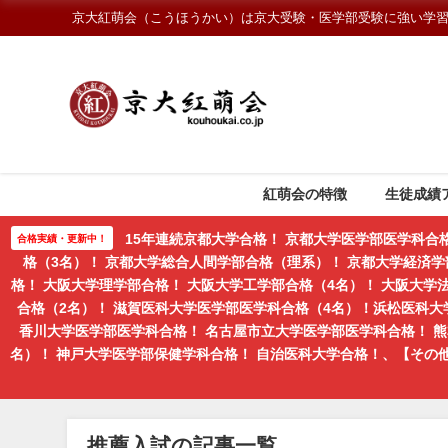
京大紅萌会（こうほうかい）は京大受験・医学部受験に強い学
紅萌会の特徴
生徒成績
15年連続京都大学合格！ 京都大学医学部医学科合
合格実績・更新中！
格（3名）！ 京都大学総合人間学部合格（理系）！ 京都大学経済学
格！ 大阪大学理学部合格！ 大阪大学工学部合格（4名）！ 大阪大
合格（2名）！ 滋賀医科大学医学部医学科合格（4名）！浜松医科大
香川大学医学部医学科合格！ 名古屋市立大学医学部医学科合格！ 
名）！ 神戸大学医学部保健学科合格！ 自治医科大学合格！、【そ
推薦入試の記事一覧