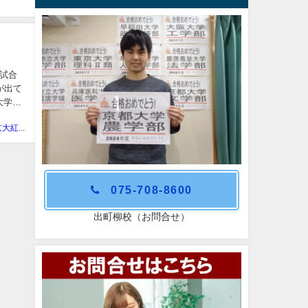
入試合
が出て
大学専
学習塾 京大紅萌会
075-708-8600
出町柳校（お問合せ）