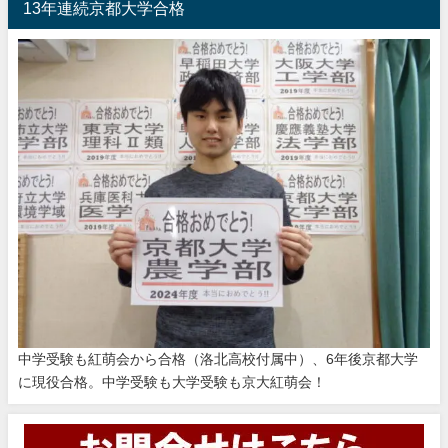
13年連続京都大学合格
中学受験も紅萌会から合格（洛北高校付属中）、6年後京都大学
に現役合格。中学受験も大学受験も京大紅萌会！