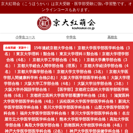
京大紅萌会（こうほうかい）は京大受験・医学部受験に強い学習塾です。オ
ンラインコースもあります。
小学生コース
中学生
高校生
15年連続京都大学合格！ 京都大学医学部医学科合格（3
合格実績・更新中！
名）！東京大学理科Ⅰ類合格！ 東京大学理科Ⅱ類合格！京都大学理学部
合格（4名）！ 京都大学工学部合格（ 9名 ）！京都大学農学部合格（3
名）！ 京都大学総合人間学部合格（理系）！ 京都大学経済学部合格（4
名） ！京都大学薬学部合格！ 京都大学文学部合格（3名）！京都大学医
学部人間健康科学科 合格(2名)！ 大阪大学医学部医学科合格！ 大阪大学理
学部合格！ 大阪大学工学部合格（4名）！ 大阪大学法学部合格（3名）！
大阪大学外国語学部合格！ 【医学部】京都府立医科大学医学部医学科
合格（6名）！ 京都府立医科大学医学部看護学科合格（2名）！ 滋賀医科
大学医学部医学科合格（4名）！浜松医科大学医学部医学科合格！ 新潟大
学医学部医学科合格！ 香川大学医学部医学科合格！ 山梨大学医学部医学
科合格！ 福井大学医学部医学科合格！ 香川大学医学部医学科合格！ 名古
屋市立大学医学部医学科合格！ 熊本大学医学部医学科合格！高知大学医
学部合格！鳥取大学医学部合格！ 防衛医科大学校医学科合格（4名）！
神戸大学医学部医学科合格（2名）！ 神戸大学医学部保健学科合格！ 自