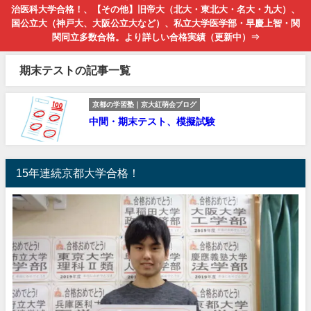
治医科大学合格！、【その他】旧帝大（北大・東北大・名大・九大）、
国公立大（神戸大、大阪公立大など）、私立大学医学部・早慶上智・関
関同立多数合格。より詳しい合格実績（更新中）⇒
期末テストの記事一覧
京都の学習塾｜京大紅萌会ブログ
中間・期末テスト、模擬試験
15年連続京都大学合格！