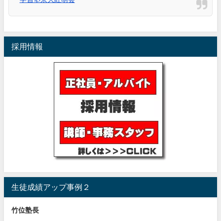
採用情報
生徒成績アップ事例２
竹位塾長