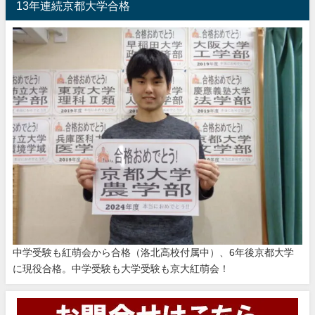
13年連続京都大学合格
中学受験も紅萌会から合格（洛北高校付属中）、6年後京都大学
に現役合格。中学受験も大学受験も京大紅萌会！