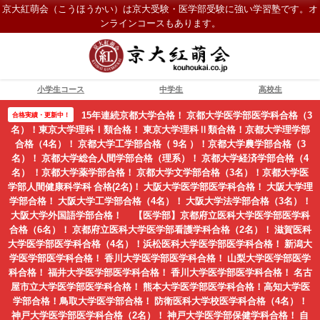
京大紅萌会（こうほうかい）は京大受験・医学部受験に強い学習塾です。オ
ンラインコースもあります。
小学生コース
中学生
高校生
15年連続京都大学合格！ 京都大学医学部医学科合格（3
合格実績・更新中！
名）！東京大学理科Ⅰ類合格！ 東京大学理科Ⅱ類合格！京都大学理学部
合格（4名）！ 京都大学工学部合格（ 9名 ）！京都大学農学部合格（3
名）！ 京都大学総合人間学部合格（理系）！ 京都大学経済学部合格（4
名） ！京都大学薬学部合格！ 京都大学文学部合格（3名）！京都大学医
学部人間健康科学科 合格(2名)！ 大阪大学医学部医学科合格！ 大阪大学理
学部合格！ 大阪大学工学部合格（4名）！ 大阪大学法学部合格（3名）！
大阪大学外国語学部合格！ 【医学部】京都府立医科大学医学部医学科
合格（6名）！ 京都府立医科大学医学部看護学科合格（2名）！ 滋賀医科
大学医学部医学科合格（4名）！浜松医科大学医学部医学科合格！ 新潟大
学医学部医学科合格！ 香川大学医学部医学科合格！ 山梨大学医学部医学
科合格！ 福井大学医学部医学科合格！ 香川大学医学部医学科合格！ 名古
屋市立大学医学部医学科合格！ 熊本大学医学部医学科合格！高知大学医
学部合格！鳥取大学医学部合格！ 防衛医科大学校医学科合格（4名）！
神戸大学医学部医学科合格（2名）！ 神戸大学医学部保健学科合格！ 自