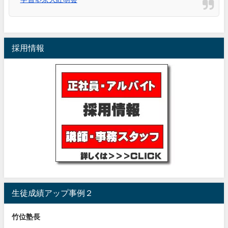
採用情報
生徒成績アップ事例２
竹位塾長