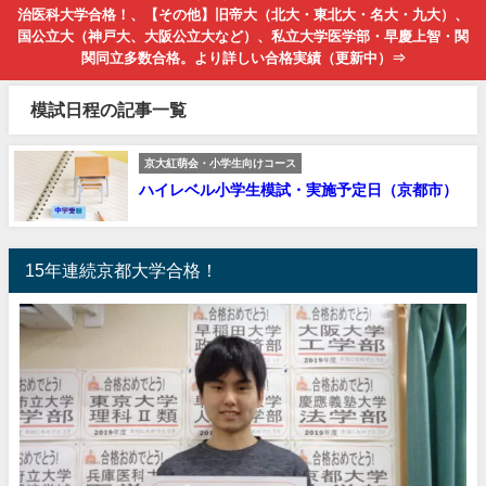
治医科大学合格！、【その他】旧帝大（北大・東北大・名大・九大）、
国公立大（神戸大、大阪公立大など）、私立大学医学部・早慶上智・関
関同立多数合格。より詳しい合格実績（更新中）⇒
模試日程の記事一覧
京大紅萌会・小学生向けコース
ハイレベル小学生模試・実施予定日（京都市）
15年連続京都大学合格！