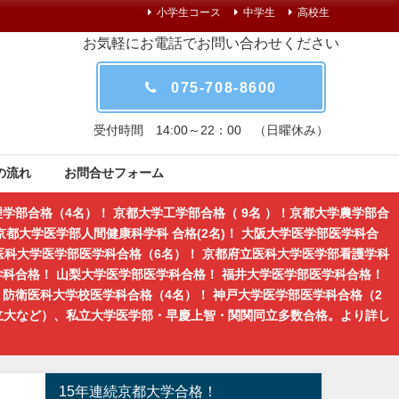
小学生コース
中学生
高校生
お気軽にお電話でお問い合わせください
075-708-8600
受付時間 14:00～22：00 （日曜休み）
の流れ
お問合せフォーム
学部合格（4名）！ 京都大学工学部合格（ 9名 ）！京都大学農学部合
都大学医学部人間健康科学科 合格(2名)！ 大阪大学医学部医学科合
医科大学医学部医学科合格（6名）！ 京都府立医科大学医学部看護学科
学科合格！ 山梨大学医学部医学科合格！ 福井大学医学部医学科合格！
防衛医科大学校医学科合格（4名）！ 神戸大学医学部医学科合格（2
立大など）、私立大学医学部・早慶上智・関関同立多数合格。より詳し
15年連続京都大学合格！