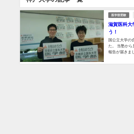
医学部受験
滋賀医科大
う！
国公立大学の合
た。 当塾か
報告が届きまし
戸大学の合格発