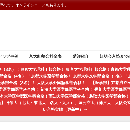
習塾です。オンラインコースもあります。
アップ事例
京大紅萌会料金表
講師紹介
紅萌会入塾まで
格（3名）！東京大学理科Ⅰ類合格！ 東京大学理科Ⅱ類合格！京都大学理
部合格（4名） ！京都大学薬学部合格！ 京都大学文学部合格（3名）！京
学法学部合格（3名）！ 大阪大学外国語学部合格！ 【医学部】京都府立
学医学部医学科合格！ 新潟大学医学部医学科合格！ 香川大学医学部医
熊本大学医学部医学科合格！高知大学医学部合格！鳥取大学医学部合格！ 
の他】旧帝大（北大・東北大・名大・九大）、国公立大（神戸大、大阪公
い合格実績（更新中）⇒