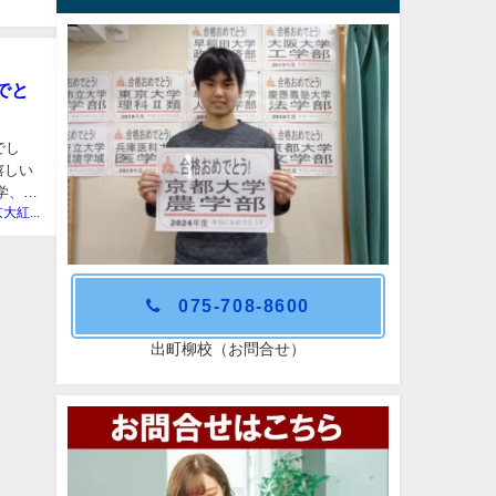
でと
でし
嬉しい
学、神
学習塾 京大紅萌会
075-708-8600
出町柳校（お問合せ）