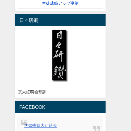
生徒成績アップ事例
日々研鑽
京大紅萌会塾訓
FACEBOOK
学習塾京大紅萌会