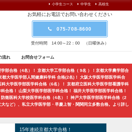
小学生コース
中学生
高校生
お気軽にお電話でお問い合わせください
075-708-8600
受付時間 14:00～22：00 （日曜休み）
の流れ
お問合せフォーム
学部合格（4名）！ 京都大学工学部合格（ 9名 ）！京都大学農学部合
都大学医学部人間健康科学科 合格(2名)！ 大阪大学医学部医学科合
医科大学医学部医学科合格（6名）！ 京都府立医科大学医学部看護学科
学科合格！ 山梨大学医学部医学科合格！ 福井大学医学部医学科合格！
防衛医科大学校医学科合格（4名）！ 神戸大学医学部医学科合格（2
立大など）、私立大学医学部・早慶上智・関関同立多数合格。より詳し
15年連続京都大学合格！