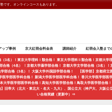
習塾です。オンラインコースもあります。
アップ事例
京大紅萌会料金表
講師紹介
紅萌会入塾まで
格（3名）！東京大学理科Ⅰ類合格！ 東京大学理科Ⅱ類合格！京都大学理
部合格（4名） ！京都大学薬学部合格！ 京都大学文学部合格（3名）！京
学法学部合格（3名）！ 大阪大学外国語学部合格！ 【医学部】京都府立
学医学部医学科合格！ 新潟大学医学部医学科合格！ 香川大学医学部医
熊本大学医学部医学科合格！高知大学医学部合格！鳥取大学医学部合格！ 
の他】旧帝大（北大・東北大・名大・九大）、国公立大（神戸大、大阪公
い合格実績（更新中）⇒