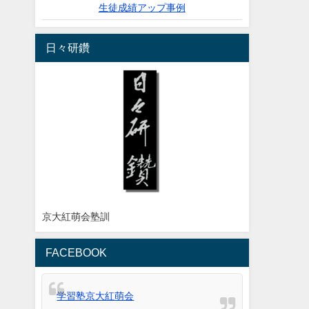
生徒成績アップ事例
日々研鑽
京大紅萌会塾訓
FACEBOOK
学習塾京大紅萌会