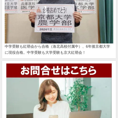
中学受験も紅萌会から合格（洛北高校付属中）、6年後京都大学
に現役合格。中学受験も大学受験も京大紅萌会！