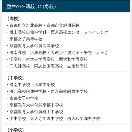
塾生の在籍校（出身校）
【
高校
】
・京都府立洛北高校・京都市立堀川高校
・桃山高校自然科学科・西京高校エンタープライジング
・京都女子高等学校
・京都教育大学付属高等学校
・洛南高校・洛星高校・大教大付属池田・平野・天王寺
・灘高校・東大寺学園高校・西大和学園高校
・同志社高校・同志社国際高校・立命館高校
【
中学校
】
・洛南中学校・洛星中学校
・洛北高校附属中学校・西京高校附属中学校
・京都女子中学校
・京都教育大学付属京都中学校
・京都教育大学付属桃山中学校
・灘中学校・東大寺学園中学校・西大和学園中学校
【
小学校
】