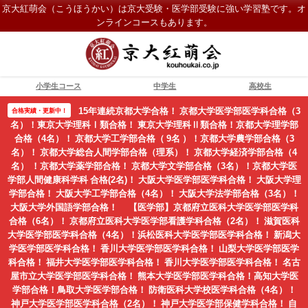
京大紅萌会（こうほうかい）は京大受験・医学部受験に強い学習塾です。オ
ンラインコースもあります。
小学生コース
中学生
高校生
15年連続京都大学合格！ 京都大学医学部医学科合格（3
合格実績・更新中！
名）！東京大学理科Ⅰ類合格！ 東京大学理科Ⅱ類合格！京都大学理学部
合格（4名）！ 京都大学工学部合格（ 9名 ）！京都大学農学部合格（3
名）！ 京都大学総合人間学部合格（理系）！ 京都大学経済学部合格（4
名） ！京都大学薬学部合格！ 京都大学文学部合格（3名）！京都大学医
学部人間健康科学科 合格(2名)！ 大阪大学医学部医学科合格！ 大阪大学理
学部合格！ 大阪大学工学部合格（4名）！ 大阪大学法学部合格（3名）！
大阪大学外国語学部合格！ 【医学部】京都府立医科大学医学部医学科
合格（6名）！ 京都府立医科大学医学部看護学科合格（2名）！ 滋賀医科
大学医学部医学科合格（4名）！浜松医科大学医学部医学科合格！ 新潟大
学医学部医学科合格！ 香川大学医学部医学科合格！ 山梨大学医学部医学
科合格！ 福井大学医学部医学科合格！ 香川大学医学部医学科合格！ 名古
屋市立大学医学部医学科合格！ 熊本大学医学部医学科合格！高知大学医
学部合格！鳥取大学医学部合格！ 防衛医科大学校医学科合格（4名）！
神戸大学医学部医学科合格（2名）！ 神戸大学医学部保健学科合格！ 自