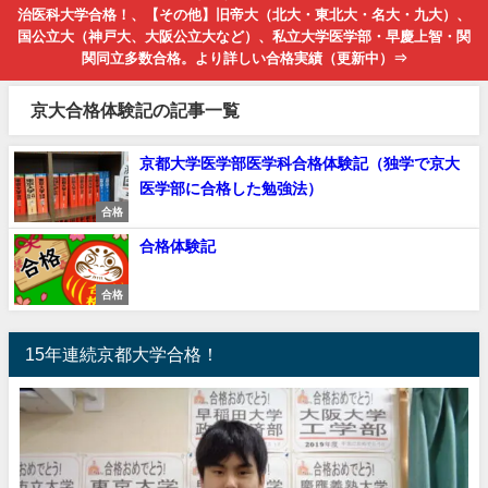
治医科大学合格！、【その他】旧帝大（北大・東北大・名大・九大）、
国公立大（神戸大、大阪公立大など）、私立大学医学部・早慶上智・関
関同立多数合格。より詳しい合格実績（更新中）⇒
京大合格体験記の記事一覧
京都大学医学部医学科合格体験記（独学で京大
医学部に合格した勉強法）
合格
合格体験記
合格
15年連続京都大学合格！