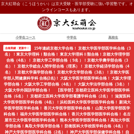
京大紅萌会（こうほうかい）は京大受験・医学部受験に強い学習塾です。オ
ンラインコースもあります。
小学生コース
中学生
高校生
15年連続京都大学合格！ 京都大学医学部医学科合格（3
合格実績・更新中！
名）！東京大学理科Ⅰ類合格！ 東京大学理科Ⅱ類合格！京都大学理学部
合格（4名）！ 京都大学工学部合格（ 9名 ）！京都大学農学部合格（3
名）！ 京都大学総合人間学部合格（理系）！ 京都大学経済学部合格（4
名） ！京都大学薬学部合格！ 京都大学文学部合格（3名）！京都大学医
学部人間健康科学科 合格(2名)！ 大阪大学医学部医学科合格！ 大阪大学理
学部合格！ 大阪大学工学部合格（4名）！ 大阪大学法学部合格（3名）！
大阪大学外国語学部合格！ 【医学部】京都府立医科大学医学部医学科
合格（6名）！ 京都府立医科大学医学部看護学科合格（2名）！ 滋賀医科
大学医学部医学科合格（4名）！浜松医科大学医学部医学科合格！ 新潟大
学医学部医学科合格！ 香川大学医学部医学科合格！ 山梨大学医学部医学
科合格！ 福井大学医学部医学科合格！ 香川大学医学部医学科合格！ 名古
屋市立大学医学部医学科合格！ 熊本大学医学部医学科合格！高知大学医
学部合格！鳥取大学医学部合格！ 防衛医科大学校医学科合格（4名）！
神戸大学医学部医学科合格（2名）！ 神戸大学医学部保健学科合格！ 自