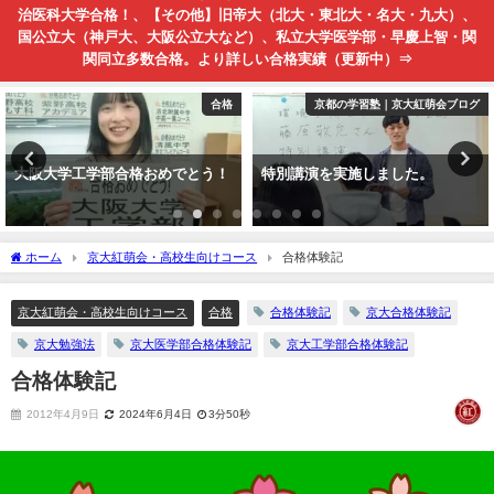
治医科大学合格！、【その他】旧帝大（北大・東北大・名大・九大）、
国公立大（神戸大、大阪公立大など）、私立大学医学部・早慶上智・関
関同立多数合格。より詳しい合格実績（更新中）⇒
合格
京都の学習塾｜京大紅萌会ブログ
京大紅萌会・高校生向けコ
！
特別講演を実施しました。
京都府立医科大学医学部医学科
格おめでとう！
ホーム
京大紅萌会・高校生向けコース
合格体験記
京大紅萌会・高校生向けコース
合格
合格体験記
京大合格体験記
京大勉強法
京大医学部合格体験記
京大工学部合格体験記
合格体験記
2012年4月9日
2024年6月4日
3分50秒