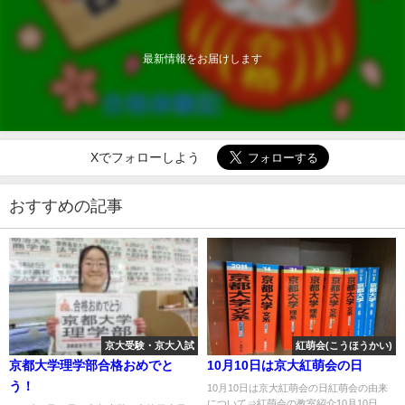
最新情報をお届けします
Xでフォローしよう
おすすめの記事
京大受験・京大入試
紅萌会(こうほうかい)
京都大学理学部合格おめでと
10月10日は京大紅萌会の日
う！
10月10日は京大紅萌会の日紅萌会の由来
について⇒紅萌会の教室紹介10月10日