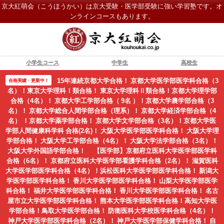
京大紅萌会（こうほうかい）は京大受験・医学部受験に強い学習塾です。オ
ンラインコースもあります。
小学生コース
中学生
高校生
15年連続京都大学合格！ 京都大学医学部医学科合格（3
合格実績・更新中！
名）！東京大学理科Ⅰ類合格！ 東京大学理科Ⅱ類合格！京都大学理学部
合格（4名）！ 京都大学工学部合格（ 9名 ）！京都大学農学部合格（3
名）！ 京都大学総合人間学部合格（理系）！ 京都大学経済学部合格（4
名） ！京都大学薬学部合格！ 京都大学文学部合格（3名）！京都大学医
学部人間健康科学科 合格(2名)！ 大阪大学医学部医学科合格！ 大阪大学理
学部合格！ 大阪大学工学部合格（4名）！ 大阪大学法学部合格（3名）！
大阪大学外国語学部合格！ 【医学部】京都府立医科大学医学部医学科
合格（6名）！ 京都府立医科大学医学部看護学科合格（2名）！ 滋賀医科
大学医学部医学科合格（4名）！浜松医科大学医学部医学科合格！ 新潟大
学医学部医学科合格！ 香川大学医学部医学科合格！ 山梨大学医学部医学
科合格！ 福井大学医学部医学科合格！ 香川大学医学部医学科合格！ 名古
屋市立大学医学部医学科合格！ 熊本大学医学部医学科合格！高知大学医
学部合格！鳥取大学医学部合格！ 防衛医科大学校医学科合格（4名）！
神戸大学医学部医学科合格（2名）！ 神戸大学医学部保健学科合格！ 自