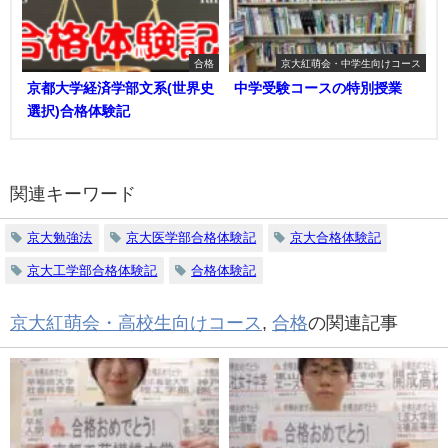
合格
京大紅萌会・中学生向けコース
京都大学経済学部文系(世界史
中学受験コースの特別授業
選択)合格体験記
関連キーワード
京大勉強法
京大医学部合格体験記
京大合格体験記
京大工学部合格体験記
合格体験記
京大紅萌会・高校生向けコース
,
合格
の関連記事