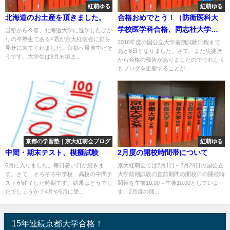
紅萌ゆる
紅萌ゆる
北海道のお土産を頂きました。
合格おめでとう！（防衛医科大
学校医学科合格、同志社大学、
当塾から今春、北海道大学に進学したばか
りの卒塾生であるF君が京大紅萌会に顔を
立命館大学）
2016年度の国公立大学前期試験日程まで
見せに来てくれました。京都へ帰省中だそ
あと8日となりました。さて、また生徒達
うです。大学生は9月末頃ま...
から合格の報告がありましたのでうれしく
もブログを更新することが...
京都の学習塾｜京大紅萌会ブログ
紅萌ゆる
中間・期末テスト、模擬試験
2月度の開校時間帯について
6月に入りました。毎日暑い日が続きま
京大紅萌会では2月1日～2月24日の国公立
す。さて、そろそろ中学校、高校の中間テ
大学前期試験の直前期間の開校日の開校時
ストが終了した時期です。結果はどうでし
間帯を午前10:00～午後10:00としていま
たでしょうか？4月や5月に受...
す。2月度の開...
15年連続京都大学合格！