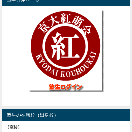
塾生専用ページ
塾生の在籍校（出身校）
【
高校
】