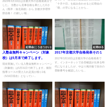
2023年3月10日は京都大学の合格発表日で
「十月十日」を組み合わせると紅萌会の
した。 当塾から見事合格を果たしたOさ
「萌」の字になることから...
ん（既卒：洛北高校）から 京都大学理学
部合格！ の嬉しい報...
紅萌会(こうほうかい)
紅萌ゆる
入塾金無料キャンペーン（対象
2017年京都大学合格発表その１
校）は5月末で終了します。
2017年3月10日は京都大学の合格発表で
す。インターネットで合否確認が出来る時
現在実施している入塾金無料キャンペーン
代になりましたが、やはり掲示板で自分の
（対象校）は5月31日で終了します。個別
受験番号を確認したいも...
指導コースの受け入れ定員が残り2名
（5/16日現在）となってい...