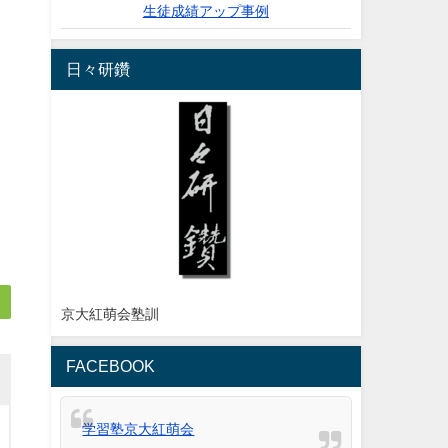
生徒成績アップ事例
日々研鑽
京大紅萌会塾訓
FACEBOOK
学習塾京大紅萌会