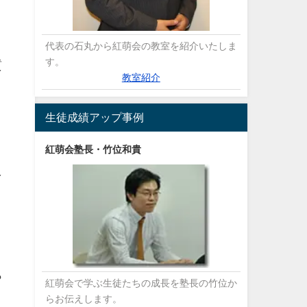
代表の石丸から紅萌会の教室を紹介いたしま
す。
質
教室紹介
生徒成績アップ事例
紅萌会塾長・竹位和貴
え
ら
紅萌会で学ぶ生徒たちの成長を塾長の竹位か
らお伝えします。