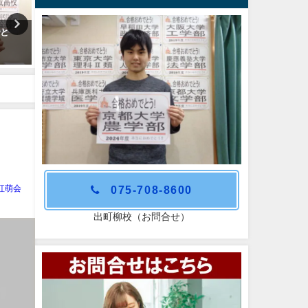
でと
京都教育大学教育学部合格おめ
京都大学工学部合格おめで
でとう！
う！その２！
075-708-8600
紅萌会
出町柳校（お問合せ）