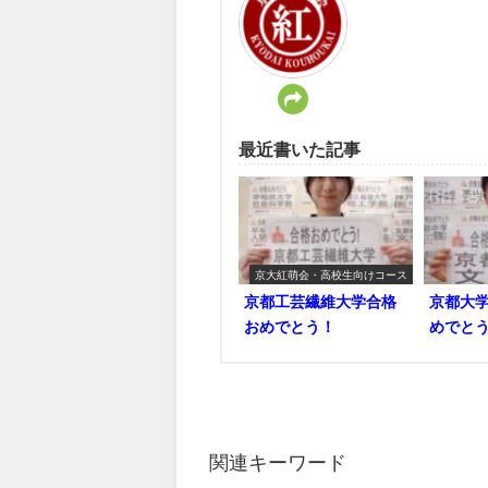
最近書いた記事
京大紅萌会・高校生向けコース
京都工芸繊維大学合格
京都大
おめでとう！
めでと
関連キーワード