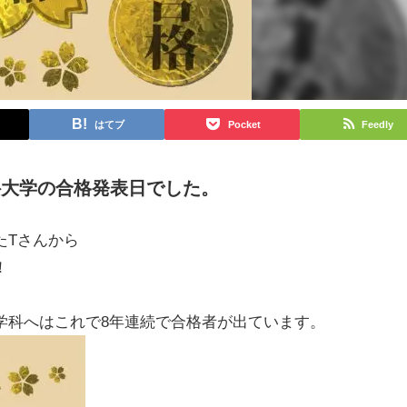
はてブ
Pocket
Feedly
医科大学の合格発表日でした。
たTさんから
！
学科へはこれで8年連続で合格者が出ています。