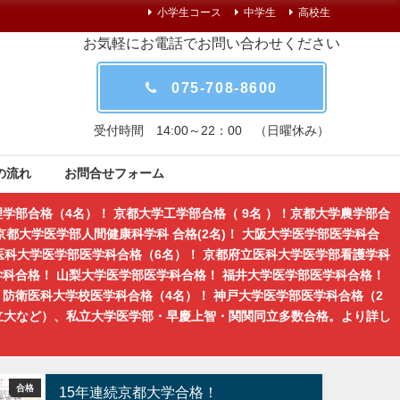
小学生コース
中学生
高校生
お気軽にお電話でお問い合わせください
075-708-8600
受付時間 14:00～22：00 （日曜休み）
の流れ
お問合せフォーム
学部合格（4名）！ 京都大学工学部合格（ 9名 ）！京都大学農学部合
都大学医学部人間健康科学科 合格(2名)！ 大阪大学医学部医学科合
医科大学医学部医学科合格（6名）！ 京都府立医科大学医学部看護学科
学科合格！ 山梨大学医学部医学科合格！ 福井大学医学部医学科合格！
防衛医科大学校医学科合格（4名）！ 神戸大学医学部医学科合格（2
立大など）、私立大学医学部・早慶上智・関関同立多数合格。より詳し
合格
合格発表
京大受験・
15年連続京都大学合格！