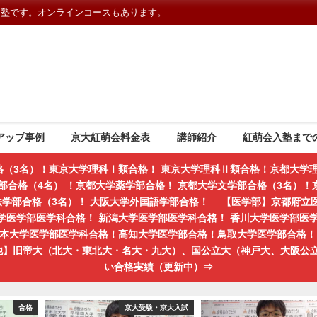
習塾です。オンラインコースもあります。
アップ事例
京大紅萌会料金表
講師紹介
紅萌会入塾まで
格（3名）！東京大学理科Ⅰ類合格！ 東京大学理科Ⅱ類合格！京都大学理
部合格（4名） ！京都大学薬学部合格！ 京都大学文学部合格（3名）！京
学法学部合格（3名）！ 大阪大学外国語学部合格！ 【医学部】京都府立
学医学部医学科合格！ 新潟大学医学部医学科合格！ 香川大学医学部医
熊本大学医学部医学科合格！高知大学医学部合格！鳥取大学医学部合格！ 
の他】旧帝大（北大・東北大・名大・九大）、国公立大（神戸大、大阪公
い合格実績（更新中）⇒
合格
京大受験・京大入試