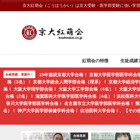
京大紅萌会（こうほうかい）は京大受験・医学部受験に強い学
紅萌会の特徴
生徒成績
15年連続京都大学合格！ 京都大学医学部医学科合
合格実績・更新中！
格（3名）！ 京都大学総合人間学部合格（理系）！ 京都大学経済学
格！ 大阪大学理学部合格！ 大阪大学工学部合格（4名）！ 大阪大
合格（2名）！ 滋賀医科大学医学部医学科合格（4名）！浜松医科大
香川大学医学部医学科合格！ 名古屋市立大学医学部医学科合格！ 
名）！ 神戸大学医学部保健学科合格！ 自治医科大学合格！、【そ
紅萌会ブログ
合格発表