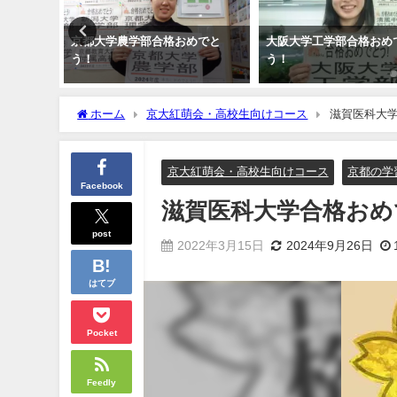
。
京都大学農学部合格おめでと
大阪大学工学部合格おめ
う！
う！
ホーム
京大紅萌会・高校生向けコース
滋賀医科大
京大紅萌会・高校生向けコース
京都の学
Facebook
滋賀医科大学合格おめ
post
2022年3月15日
2024年9月26日
はてブ
Pocket
Feedly