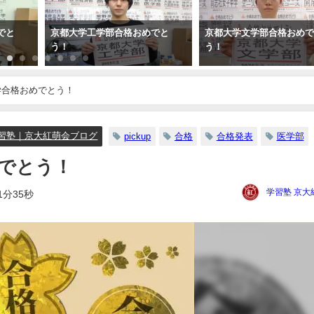
でと
京都大学工学部合格おめでと
京都大学文学部合格おめ
う！
う！
学合格おめでとう！
習塾｜京大紅萌会ブログ
pickup
合格
合格発表
医学部
でとう！
学習塾 京大
1分35秒