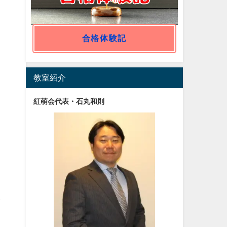
合格体験記
教室紹介
紅萌会代表・石丸和則
し