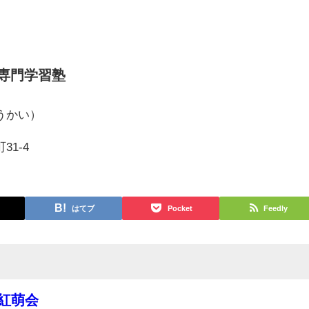
専門学習塾
うかい）
1-4
はてブ
Pocket
Feedly
大紅萌会