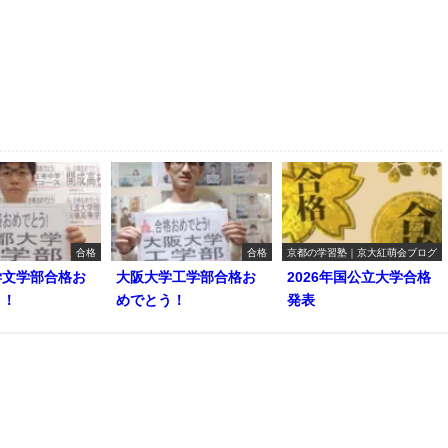
合格
合格
京都の学習塾｜京大紅萌会ブログ
学文学部合格お
大阪大学工学部合格お
2026年国公立大学合格
う！
めでとう！
発表