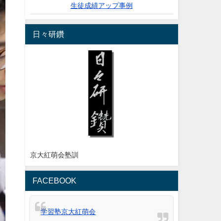
生徒成績アップ事例
日々研鑽
京大紅萌会塾訓
FACEBOOK
学習塾京大紅萌会