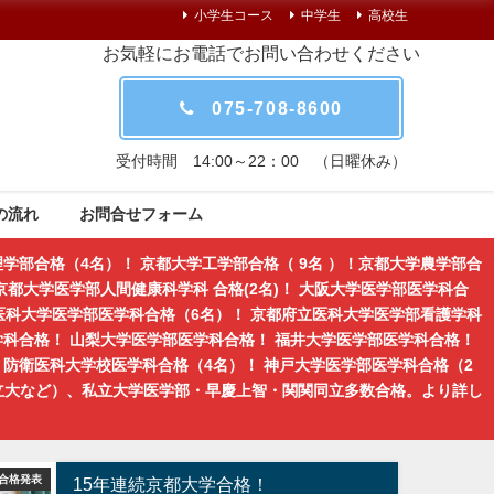
小学生コース
中学生
高校生
お気軽にお電話でお問い合わせください
075-708-8600
受付時間 14:00～22：00 （日曜休み）
の流れ
お問合せフォーム
学部合格（4名）！ 京都大学工学部合格（ 9名 ）！京都大学農学部合
都大学医学部人間健康科学科 合格(2名)！ 大阪大学医学部医学科合
医科大学医学部医学科合格（6名）！ 京都府立医科大学医学部看護学科
学科合格！ 山梨大学医学部医学科合格！ 福井大学医学部医学科合格！
防衛医科大学校医学科合格（4名）！ 神戸大学医学部医学科合格（2
立大など）、私立大学医学部・早慶上智・関関同立多数合格。より詳し
合格発表
合格
京大受験・
15年連続京都大学合格！