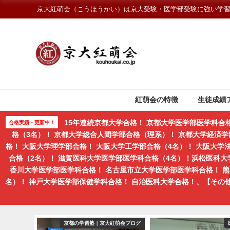
京大紅萌会（こうほうかい）は京大受験・医学部受験に強い学
紅萌会の特徴
生徒成績
15年連続京都大学合格！ 京都大学医学部医学科合
合格実績・更新中！
格（3名）！ 京都大学総合人間学部合格（理系）！ 京都大学経済学
格！ 大阪大学理学部合格！ 大阪大学工学部合格（4名）！ 大阪大
合格（2名）！ 滋賀医科大学医学部医学科合格（4名）！浜松医科大
香川大学医学部医学科合格！ 名古屋市立大学医学部医学科合格！ 
名）！ 神戸大学医学部保健学科合格！ 自治医科大学合格！、【そ
生向けコース
京都の学習塾｜京大紅萌会ブログ