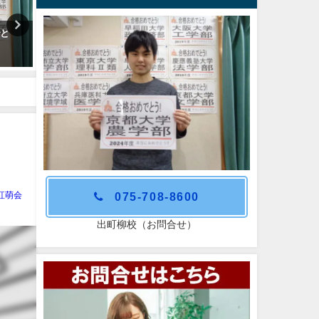
でと
京都大学経済学部合格おめでと
京都大学理学部合格おめで
う！
う！
075-708-8600
紅萌会
出町柳校（お問合せ）