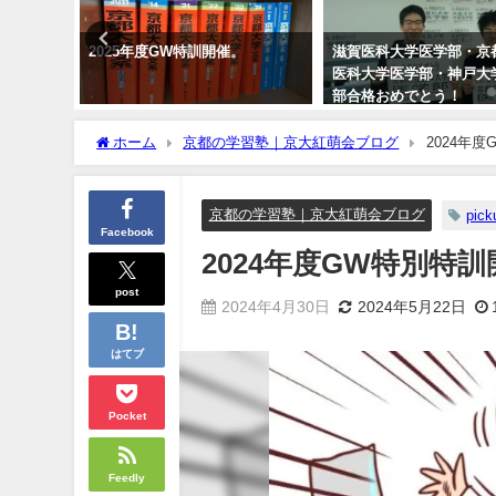
格おめで
2025年度GW特訓開催。
滋賀医科大学医学部・京
医科大学医学部・神戸大
部合格おめでとう！
ホーム
京都の学習塾｜京大紅萌会ブログ
2024年
京都の学習塾｜京大紅萌会ブログ
pick
Facebook
2024年度GW特別特
post
2024年4月30日
2024年5月22日
はてブ
Pocket
Feedly