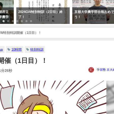
都府立
2024GW特別特訓（2日目）終
京都大学農学部合格おめ
学農学
了！
う！
度GW特別特訓開催（1日目）！
up
10時間
特別特訓
訓開催（1日目）！
学習塾 京大
1分26秒