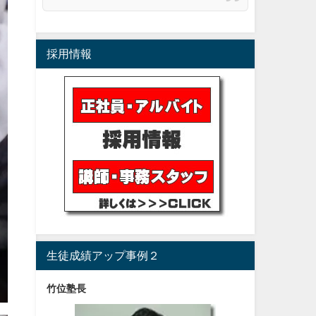
採用情報
生徒成績アップ事例２
竹位塾長