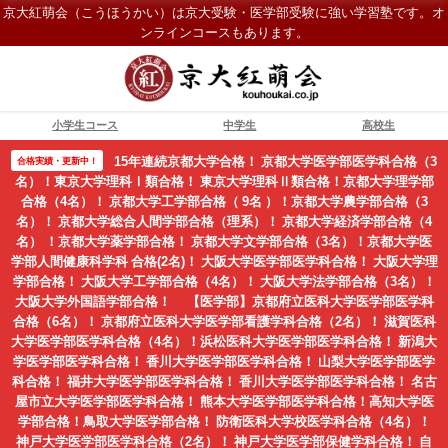
京大紅萌会（こうほうかい）は京大受験・医学部受験に強い学習塾です。オ
ンラインコースもあります。
小学生コース
中学生
高校生
15年連続京都大学合格！ 京都大学医学部医学科合格（3
合格実績・更新中！
名）！東京大学理科Ⅰ類合格！ 東京大学理科Ⅱ類合格！京都大学理学部
合格（4名）！ 京都大学工学部合格（ 9名 ）！京都大学農学部合格（3
名）！ 京都大学総合人間学部合格（理系）！ 京都大学経済学部合格（4
名） ！京都大学薬学部合格！ 京都大学文学部合格（3名）！京都大学医
学部人間健康科学科 合格(2名)！ 大阪大学医学部医学科合格！ 大阪大学理
学部合格！ 大阪大学工学部合格（4名）！ 大阪大学法学部合格（3名）！
大阪大学外国語学部合格！ 【医学部】京都府立医科大学医学部医学科
合格（6名）！ 京都府立医科大学医学部看護学科合格（2名）！ 滋賀医科
大学医学部医学科合格（4名）！浜松医科大学医学部医学科合格！ 新潟大
学医学部医学科合格！ 香川大学医学部医学科合格！ 山梨大学医学部医学
科合格！ 福井大学医学部医学科合格！ 香川大学医学部医学科合格！ 名古
屋市立大学医学部医学科合格！ 熊本大学医学部医学科合格！高知大学医
学部合格！鳥取大学医学部合格！ 防衛医科大学校医学科合格（4名）！
神戸大学医学部医学科合格（2名）！ 神戸大学医学部保健学科合格！ 自