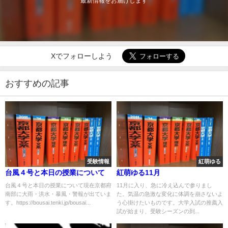
最新情報をお届けします
Xでフォローしよう
おすすめの記事
受験情報
紅萌ゆる
台風４号と本日の授業について
紅萌ゆる11月
台風４号と本日の授業について現在京都府
11月に入り、急に冷え込んで参りまし
南部に大雨・洪水・暴風・警報が出ていま
た。気温の急激な変化に体調を崩さないよ
す。https://bousai.tenki.jp/bousai...
う心掛けたいものです。大学入試の推薦入
試が始まり、受験シーズンの到...