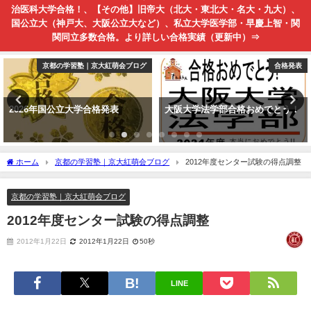
治医科大学合格！、【その他】旧帝大（北大・東北大・名大・九大）、
国公立大（神戸大、大阪公立大など）、私立大学医学部・早慶上智・関
関同立多数合格。より詳しい合格実績（更新中）⇒
京都の学習塾｜京大紅萌会ブログ
合格発表
年国公立大学合格発表
大阪大学法学部合格おめでとう！
推薦入試
ホーム
京都の学習塾｜京大紅萌会ブログ
2012年度センター試験の得点調整
京都の学習塾｜京大紅萌会ブログ
2012年度センター試験の得点調整
2012年1月22日
2012年1月22日
50秒
LINE