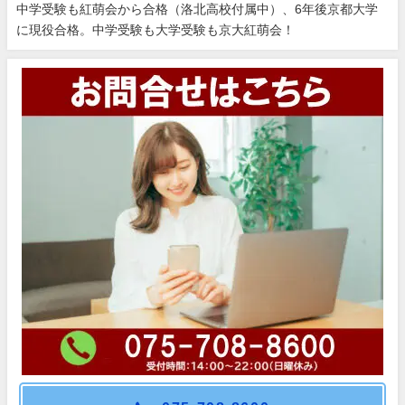
中学受験も紅萌会から合格（洛北高校付属中）、6年後京都大学
に現役合格。中学受験も大学受験も京大紅萌会！