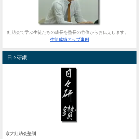
紅萌会で学ぶ生徒たちの成長を塾長の竹位からお伝えします。
生徒成績アップ事例
日々研鑽
京大紅萌会塾訓