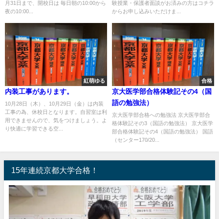
月31日まで、開校日は 毎日朝の10:00から
験授業・保護者面談がお済みの方はコチラ
夜の10:00...
からお申し込みいただけま...
紅萌ゆる
合格
内装工事があります。
京大医学部合格体験記その4（国
語の勉強法）
10月28日（木）、10月29日（金）は内装
工事の為、休校日となります。自習室は利
京大医学部合格への勉強法 京大医学部合
用できませんので、気をつけましょう。よ
格体験記その3（国語の勉強法） 京大医学
り快適に学習できる空...
部合格体験記その4（国語の勉強法） 国語
（センター170/20...
15年連続京都大学合格！