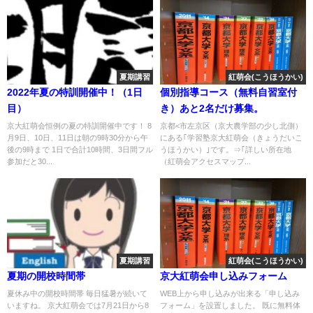
夏期講習
紅萌会(こうほうかい)
2022年夏の特訓開催中！（1日
個別指導コース（無料自習室付
目）
き）あと2名だけ募集。
京大紅萌会恒例の夏の特訓開催中です！ 8
京都<市左京区（京大農学部の少し北側）
月9日、10日、11日は朝の9時30分から午
にある｢学習塾京大紅萌会（きょうだいこ
後の9時まで 1日で合計10時間、3日間フル
うほうかい）｣です。⇒｢詳しい所在地
参加だと30...
（紅萌会アクセスマップ...
夏期講習
紅萌会(こうほうかい)
夏期の開校時間帯
京大紅萌会申し込みフォーム
夏休み中の開校時間帯 毎日猛暑が続いて
WEB上から申し込みが出来る「申し込み
いますね。 京大紅萌会では7月21日から8
フォーム」を設置しました。 既に無料体