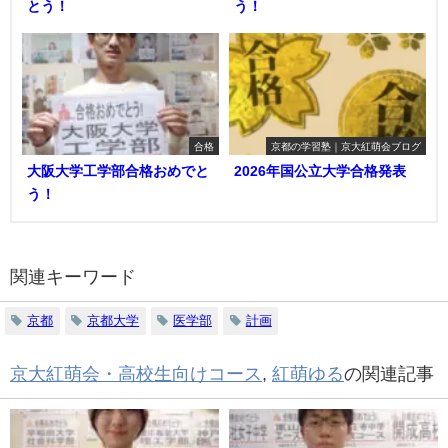
とう！
う！
合格
京都の学習塾｜京大紅萌会ブログ
大阪大学工学部合格おめでと
2026年国公立大学合格発表
う！
関連キーワード
京都
京都大学
医学部
計画
京大紅萌会・高校生向けコース
,
紅萌ゆる
の関連記事