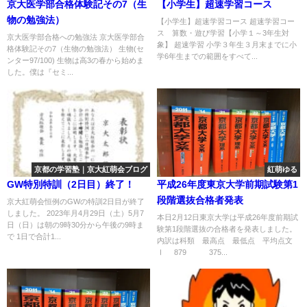
京大医学部合格体験記その7（生
【小学生】超速学習コース
物の勉強法）
【小学生】超速学習コース 超速学習コー
ス 算数・遊び学習【小学１～3年生対
京大医学部合格への勉強法 京大医学部合
象】 超速学習 小学３年生３月末までに小
格体験記その7（生物の勉強法） 生物(セ
学6年生までの範囲をすべて...
ンター97/100) 生物は高3の春から始めま
した。僕は『セミ...
京都の学習塾｜京大紅萌会ブログ
紅萌ゆる
GW特別特訓（2日目）終了！
平成26年度東京大学前期試験第1
段階選抜合格者発表
京大紅萌会恒例のGWの特訓2日目が終了
しました。 2023年月4月29日（土）5月7
本日2月12日東京大学は平成26年度前期試
日（日）は朝の9時30分から午後の9時ま
験第1段階選抜の合格者を発表しました。
で 1日で合計1...
内訳は科類 最高点 最低点 平均点文
Ⅰ 879 375...