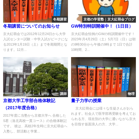
冬期講習
京都の学習塾｜京大紅萌会ブログ
冬期講習についてのお知らせ
GW特別特訓開催中！（1日目）
京大紅萌会では2012年12月24日から大学
京大紅萌会恒例のGWの特訓開催中です！
入試センター試験・中学入試がピークにな
2023年月4月29日（土）5月7日（日）は朝
る2013年1月19日（土）まで冬期期間とな
の9時30分から午後の9時まで 1日で合計
ります。12月...
10時間、2...
講師
物理
京都大学工学部合格体験記
量子力学の授業
（2017年度合格）
京大紅萌会には様々な生徒さんがおら
れます。社会人で医学部再受験を考えてお
2017年度に当塾から京都大学へ 合格した
られる方、現在別の大学に通いながら京大
S君（洛北高校一貫コース）の合格体験記
を目指す仮面浪人の方、大学...
です。 彼は、高校2年生時に京大紅萌会へ
入塾し、部活動と学業...