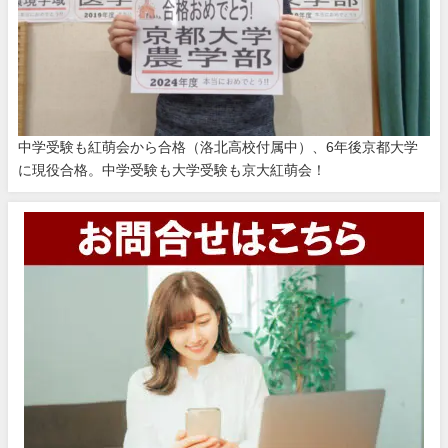
中学受験も紅萌会から合格（洛北高校付属中）、6年後京都大学
に現役合格。中学受験も大学受験も京大紅萌会！