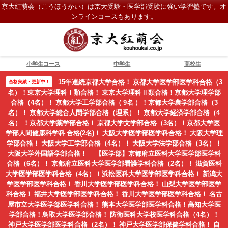
京大紅萌会（こうほうかい）は京大受験・医学部受験に強い学習塾です。オ
ンラインコースもあります。
小学生コース
中学生
高校生
15年連続京都大学合格！ 京都大学医学部医学科合格（3
合格実績・更新中！
名）！東京大学理科Ⅰ類合格！ 東京大学理科Ⅱ類合格！京都大学理学部
合格（4名）！ 京都大学工学部合格（ 9名 ）！京都大学農学部合格（3
名）！ 京都大学総合人間学部合格（理系）！ 京都大学経済学部合格（4
名） ！京都大学薬学部合格！ 京都大学文学部合格（3名）！京都大学医
学部人間健康科学科 合格(2名)！ 大阪大学医学部医学科合格！ 大阪大学理
学部合格！ 大阪大学工学部合格（4名）！ 大阪大学法学部合格（3名）！
大阪大学外国語学部合格！ 【医学部】京都府立医科大学医学部医学科
合格（6名）！ 京都府立医科大学医学部看護学科合格（2名）！ 滋賀医科
大学医学部医学科合格（4名）！浜松医科大学医学部医学科合格！ 新潟大
学医学部医学科合格！ 香川大学医学部医学科合格！ 山梨大学医学部医学
科合格！ 福井大学医学部医学科合格！ 香川大学医学部医学科合格！ 名古
屋市立大学医学部医学科合格！ 熊本大学医学部医学科合格！高知大学医
学部合格！鳥取大学医学部合格！ 防衛医科大学校医学科合格（4名）！
神戸大学医学部医学科合格（2名）！ 神戸大学医学部保健学科合格！ 自