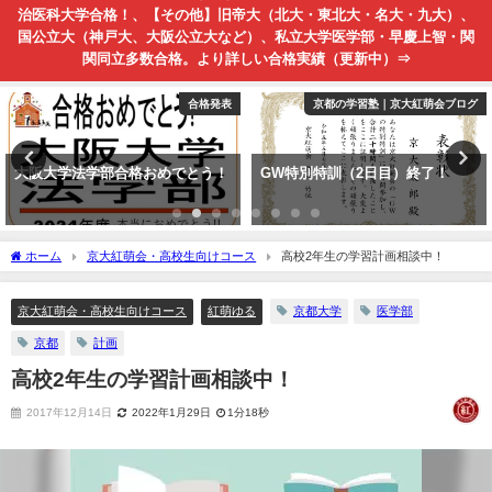
治医科大学合格！、【その他】旧帝大（北大・東北大・名大・九大）、
国公立大（神戸大、大阪公立大など）、私立大学医学部・早慶上智・関
関同立多数合格。より詳しい合格実績（更新中）⇒
合格発表
京都の学習塾｜京大紅萌会ブログ
大阪大学法学部合格おめでとう！
GW特別特訓（2日目）終了！
ホーム
京大紅萌会・高校生向けコース
高校2年生の学習計画相談中！
京大紅萌会・高校生向けコース
紅萌ゆる
京都大学
医学部
京都
計画
高校2年生の学習計画相談中！
2017年12月14日
2022年1月29日
1分18秒