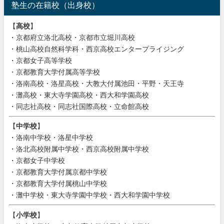
塾生の在籍校（出身校）
【
高校
】
・京都府立洛北高校・京都市立堀川高校
・桃山高校自然科学科・西京高校エンタープライジング
・京都女子高等学校
・京都教育大学付属高等学校
・洛南高校・洛星高校・大教大付属池田・平野・天王寺
・灘高校・東大寺学園高校・西大和学園高校
・同志社高校・同志社国際高校・立命館高校
【
中学校
】
・洛南中学校・洛星中学校
・洛北高校附属中学校・西京高校附属中学校
・京都女子中学校
・京都教育大学付属京都中学校
・京都教育大学付属桃山中学校
・灘中学校・東大寺学園中学校・西大和学園中学校
【
小学校
】