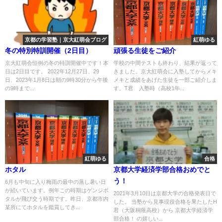
京都の学習塾｜京大紅萌会ブログ
紅萌ゆる
冬の特別特訓開催（2日目）
頑張る生徒をご紹介
京大紅萌会恒例の冬の特訓開催中です！本
学校の中間テストも終わり、結果が返って
日は2日目です。 2022年12月27日、29
きました。京大紅萌会に入塾してからメキ
日、2023年1月8日は朝の9時30分から午後
メキと成績をあげた生徒を一部ご紹介しま
の9時まで...
す。T君 入塾時（高校1年...
紅萌ゆる
合格
ホタル
京都大学経済学部合格おめでと
う！
6月も中旬に入り梅雨の最中の蒸し暑い日
が続いています。例年この時期はゲンジボ
2021年3月10日は京都大学の合格発表日で
タルが飛び交う時期です。昨日、京都市内
した。 当塾から見事現役合格を果たしたH
某所にてホタルを鑑賞してき...
君（大阪桐蔭高校）から 京都大学経済学
部合格！ の嬉しい...