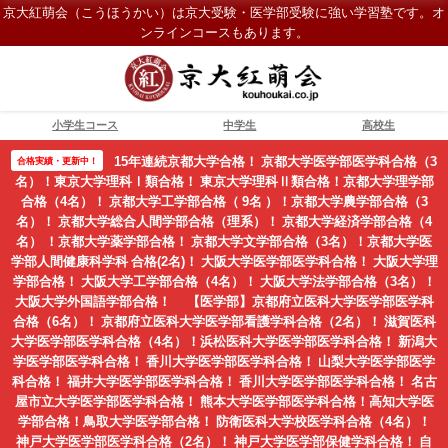
京大紅萌会（こうほうかい）は京大受験・医学部受験に強い学習塾です。オ
ンラインコースもあります。
小学生コース
中学生
高校生
15年連続京都大学合格！ 京都大学医学部医学科合格（3
合格実績・更新中！
名）！東京大学理科Ⅰ類合格！ 東京大学理科Ⅱ類合格！京都大学理学部
合格（4名）！ 京都大学工学部合格（ 9名 ）！京都大学農学部合格（3
名）！ 京都大学総合人間学部合格（理系）！ 京都大学経済学部合格（4
名） ！京都大学薬学部合格！ 京都大学文学部合格（3名）！京都大学医
学部人間健康科学科 合格(2名)！ 大阪大学医学部医学科合格！ 大阪大学理
学部合格！ 大阪大学工学部合格（4名）！ 大阪大学法学部合格（3名）！
大阪大学外国語学部合格！ 【医学部】京都府立医科大学医学部医学科
合格（6名）！ 京都府立医科大学医学部看護学科合格（2名）！ 滋賀医科
大学医学部医学科合格（4名）！浜松医科大学医学部医学科合格！ 新潟大
学医学部医学科合格！ 香川大学医学部医学科合格！ 山梨大学医学部医学
科合格！ 福井大学医学部医学科合格！ 香川大学医学部医学科合格！ 名古
屋市立大学医学部医学科合格！ 熊本大学医学部医学科合格！高知大学医
学部合格！鳥取大学医学部合格！ 防衛医科大学校医学科合格（4名）！
神戸大学医学部医学科合格（2名）！ 神戸大学医学部保健学科合格！ 自