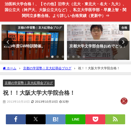
治医科大学合格！、【その他】旧帝大（北大・東北大・名大・九大）、
国公立大（神戸大、大阪公立大など）、私立大学医学部・早慶上智・関
関同立多数合格。より詳しい合格実績（更新中）⇒
京都の学習塾｜京大紅萌会ブログ
合格
2025年度GW特訓開催。
京都大学文学部合格おめでとう！
ホーム
京都の学習塾｜京大紅萌会ブログ
祝！！大阪大学大学院合格！
京都の学習塾｜京大紅萌会ブログ
祝！！大阪大学大学院合格！
2013年10月10日
2013年10月10日
32秒
LINE