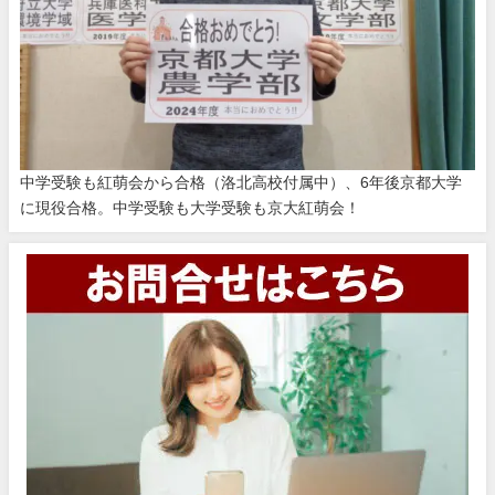
中学受験も紅萌会から合格（洛北高校付属中）、6年後京都大学
に現役合格。中学受験も大学受験も京大紅萌会！