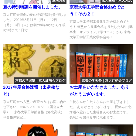
夏期講習
京大受験・京大入試
夏の特別特訓を開催しました。
京都大学工学部合格おめでと
う！その２！
京大紅萌会恒例の夏の特別特訓を開催しま
した。 2024年8月11日（日）、12日
京都大学工学部工業化学科合格おめでと
（月）13日（火）は朝の9時30分から午後
う！ 当塾から見事合格を果たしたS君（既
の9時まで 1日で...
卒生・オンライン指導コース）から 京都
大学工学部工業化学科合格！...
京都の学習塾｜京大紅萌会ブログ
京都の学習塾｜京大紅萌会ブログ
2017年度合格速報（出身校な
お土産をいただきました。あり
ど）
がとうございます。
京大紅萌会へ入塾ご希望の方はお問い合わ
生徒さんからたくさんお土産を頂きまし
せ下さい。⇒075-200-2677 （国公立大
た。 ありがとうございます。 夏休みに北
学） ・京都大学工学部合格（洛北高校）
海道へ旅行した生徒さんのお土産です。
⇒合格体験記...
長崎から夏休み中に京都まで...