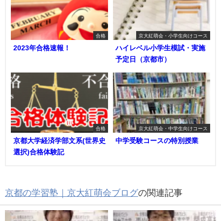
合格
京大紅萌会・小学生向けコース
2023年合格速報！
ハイレベル小学生模試・実施
予定日（京都市）
合格
京大紅萌会・中学生向けコース
京都大学経済学部文系(世界史
中学受験コースの特別授業
選択)合格体験記
京都の学習塾｜京大紅萌会ブログ
の関連記事