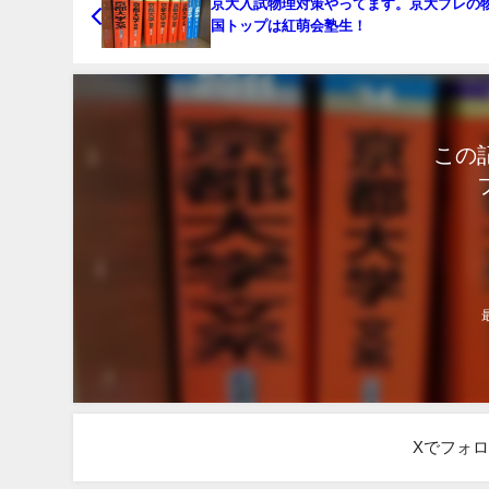
京大入試物理対策やってます。京大プレの
国トップは紅萌会塾生！
この
Xでフォ