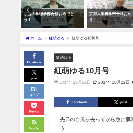
合格おめ
京都大学理学部合格おめでと
京都大学農学部合格おめ
う！
う！
ホーム
紅萌ゆる
紅萌ゆる10月号
紅萌ゆる
Facebook
紅萌ゆる10月号
post
2014年10月22日
2014年10月22日
はてブ
Facebook
post
Pocket
先日の台風が去ってから急に肌
う
Feedly