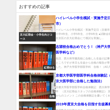
おすすめの記事
ハイレベル小学生模試・実施予定
市）
ハイレベル小学生模試・実施予定日（京都市
小学4年生、小学5年生、小学6年生 ●試験会
京大紅萌会・小学生向けコ
左京区の京大紅萌会にて模試を実施し...
ース
志望校合格おめでとう！（神戸大
医学科など）
先日、西大和学園高校に合格した生徒の記事
ところですが本日も生徒から合格の報告が寄
した。神戸大学医学部医学科 合格！（AO入試
紅萌ゆる
京都大学医学部医学科合格体験記
京大医学部に合格した勉強法）
京都大学医学部医学科合格体験記 西大和学
卒 （京大紅萌会スタッフの合格体験記） 
からのコメント この合格体験記を書いてくれた
合格
2019年度京大合格を目指す生徒募