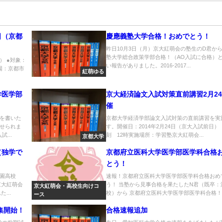
日（京都
慶應義塾大学合格！おめでとう！
昨日10月3日（月）京大紅萌会の塾生のD君か
塾大学総合政策学部合格！（AO入試に合格）
） ●対象：
い報告がありました。2016-2017...
場：京都市
紅萌ゆる
学医学部
京大経済論文入試対策直前講習2月2
催
を書いた
京都大学経済学部論文入試対策の直前講習を実
せられま
す。開催日：2014年2月24日（京大入試前日）
...
刻 12時実施場所：学習塾京大紅萌会...
京都大学
（独学で
京都府立医科大学医学部医学科合格
とう！
園高校
速報！京都府立医科大学医学部医学科合格おめ
京大紅萌会
う！ 当塾から見事合格を果たしたN君（既卒：
京大紅萌会・高校生向けコ
...
校）から 京都府立医科大学医学部医学科合格！..
ース
集開始！
合格速報追加