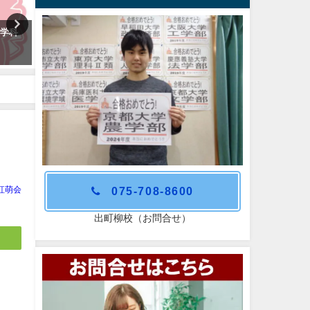
医学科
推薦入試合格おめでとう！
京都大学文学部合格おめで
う！
075-708-8600
紅萌会
出町柳校（お問合せ）
よ