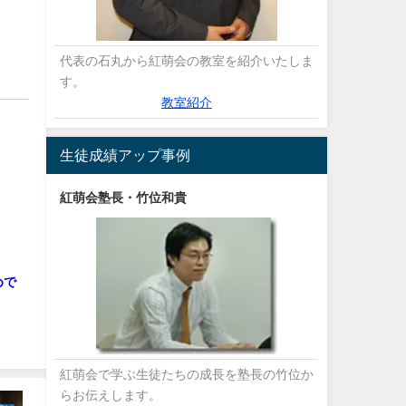
代表の石丸から紅萌会の教室を紹介いたしま
す。
教室紹介
！
生徒成績アップ事例
紅萌会塾長・竹位和貴
！
めで
紅萌会で学ぶ生徒たちの成長を塾長の竹位か
らお伝えします。