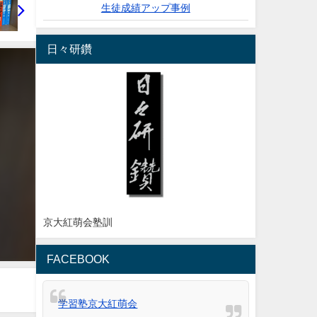
生徒成績アップ事例
日々研鑽
京大紅萌会塾訓
FACEBOOK
学習塾京大紅萌会