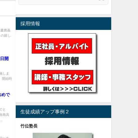
採用情報
ら慶應義
との嬉し
4日開
施しま
 開始時
おめで
でと
生徒成績アップ事例２
洛南高
.
竹位塾長