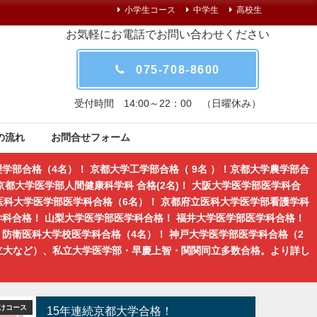
小学生コース
中学生
高校生
お気軽にお電話でお問い合わせください
075-708-8600
受付時間 14:00～22：00 （日曜休み）
の流れ
お問合せフォーム
学部合格（4名）！ 京都大学工学部合格（ 9名 ）！京都大学農学部合
都大学医学部人間健康科学科 合格(2名)！ 大阪大学医学部医学科合
医科大学医学部医学科合格（6名）！ 京都府立医科大学医学部看護学科
学科合格！ 山梨大学医学部医学科合格！ 福井大学医学部医学科合格！
防衛医科大学校医学科合格（4名）！ 神戸大学医学部医学科合格（2
立大など）、私立大学医学部・早慶上智・関関同立多数合格。より詳し
けコース
京都の学習塾｜京大紅萌会ブログ
15年連続京都大学合格！