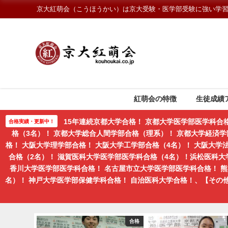
京大紅萌会（こうほうかい）は京大受験・医学部受験に強い学
紅萌会の特徴
生徒成績
15年連続京都大学合格！ 京都大学医学部医学科合
合格実績・更新中！
格（3名）！ 京都大学総合人間学部合格（理系）！ 京都大学経済学
格！ 大阪大学理学部合格！ 大阪大学工学部合格（4名）！ 大阪大
合格（2名）！ 滋賀医科大学医学部医学科合格（4名）！浜松医科大
香川大学医学部医学科合格！ 名古屋市立大学医学部医学科合格！ 
名）！ 神戸大学医学部保健学科合格！ 自治医科大学合格！、【そ
生向けコース
合格