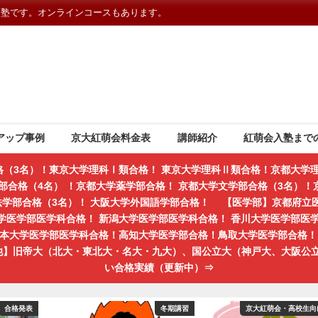
習塾です。オンラインコースもあります。
アップ事例
京大紅萌会料金表
講師紹介
紅萌会入塾まで
格（3名）！東京大学理科Ⅰ類合格！ 東京大学理科Ⅱ類合格！京都大学理
部合格（4名） ！京都大学薬学部合格！ 京都大学文学部合格（3名）！京
学法学部合格（3名）！ 大阪大学外国語学部合格！ 【医学部】京都府立
学医学部医学科合格！ 新潟大学医学部医学科合格！ 香川大学医学部医
熊本大学医学部医学科合格！高知大学医学部合格！鳥取大学医学部合格！ 
の他】旧帝大（北大・東北大・名大・九大）、国公立大（神戸大、大阪公
い合格実績（更新中）⇒
合格発表
冬期講習
京大紅萌会・高校生向