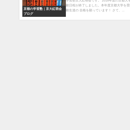
学習塾京大紅萌会です。 2018年度の京都大
験日程が終了しました。本年度京都大学を受
京都の学習塾｜京大紅萌会
験生達の 合格を願っています！ さて、...
ブログ