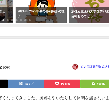
でと
2024年_2025年冬の特別特訓の様
京都府立医科大学医学部
子
合格おめでとう！
京大受験専門塾 京大
50秒
はてブ
Pocket
Feedly
寒くなってきました。風邪を引いたりして体調を崩さない