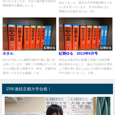
代になりましたが、やはり掲示板で自分の
始まりました。国公立大学前期試験までも
受験番号を確認したいも...
1ヶ月を切っています。京大紅萌会では、
受験生を応援するため、2月...
紅萌ゆる
紅萌ゆる
ホタル
紅萌ゆる 2013年9月号
6月も中旬に入り梅雨の最中の蒸し暑い日
先日は台風18号の影響で京都では特別警
が続いています。例年この時期はゲンジボ
報が発令されました。嵐山では桂川が増水
タルが飛び交う時期です。昨日、京都市内
して橋を押し流さんばかりの様子の映像が
某所にてホタルを鑑賞してき...
TVで流れていました。日本...
15年連続京都大学合格！