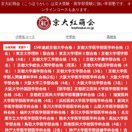
京大紅萌会（こうほうかい）は京大受験・医学部受験に強い学習塾です。オ
ンラインコースもあります。
小学生コース
中学生
高校生
15年連続京都大学合格！ 京都大学医学部医学科合格（3
合格実績・更新中！
名）！東京大学理科Ⅰ類合格！ 東京大学理科Ⅱ類合格！京都大学理学部
合格（4名）！ 京都大学工学部合格（ 9名 ）！京都大学農学部合格（3
名）！ 京都大学総合人間学部合格（理系）！ 京都大学経済学部合格（4
名） ！京都大学薬学部合格！ 京都大学文学部合格（3名）！京都大学医
学部人間健康科学科 合格(2名)！ 大阪大学医学部医学科合格！ 大阪大学理
学部合格！ 大阪大学工学部合格（4名）！ 大阪大学法学部合格（3名）！
大阪大学外国語学部合格！ 【医学部】京都府立医科大学医学部医学科
合格（6名）！ 京都府立医科大学医学部看護学科合格（2名）！ 滋賀医科
大学医学部医学科合格（4名）！浜松医科大学医学部医学科合格！ 新潟大
学医学部医学科合格！ 香川大学医学部医学科合格！ 山梨大学医学部医学
科合格！ 福井大学医学部医学科合格！ 香川大学医学部医学科合格！ 名古
屋市立大学医学部医学科合格！ 熊本大学医学部医学科合格！高知大学医
学部合格！鳥取大学医学部合格！ 防衛医科大学校医学科合格（4名）！
神戸大学医学部医学科合格（2名）！ 神戸大学医学部保健学科合格！ 自