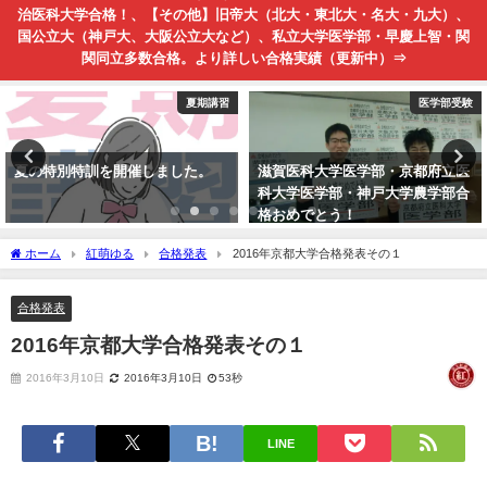
治医科大学合格！、【その他】旧帝大（北大・東北大・名大・九大）、
国公立大（神戸大、大阪公立大など）、私立大学医学部・早慶上智・関
関同立多数合格。より詳しい合格実績（更新中）⇒
医学部受験
京大紅萌会・高校生向けコース
滋賀医科大学医学部・京都府立医
新潟大学医学部医学科合格おめで
科大学医学部・神戸大学農学部合
とう！
格おめでとう！
ホーム
紅萌ゆる
合格発表
2016年京都大学合格発表その１
合格発表
2016年京都大学合格発表その１
2016年3月10日
2016年3月10日
53秒
LINE