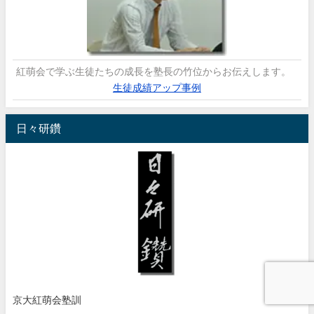
紅萌会で学ぶ生徒たちの成長を塾長の竹位からお伝えします。
生徒成績アップ事例
日々研鑽
京大紅萌会塾訓