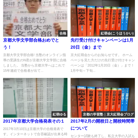
合格
紅萌会(こうほうかい)
京都大学文学部合格おめでと
先行受け付けキャンペーンは1月
う！
20日（金）まで
京都大学文学部合格! 当塾のオンライン指
京大紅萌会からのお知らせです。 ホーム
導の受講生のN君が京都大学文学部に合格
ページを見た方だけの先行受け付けキャン
しました。 当塾から京都大学へはこれで
ペーンは「2012年1月20日（金）」まで！
15年連続で合格者が出て...
1月中旬～下旬...
紅萌ゆる
京都の学習塾｜京大紅萌会ブログ
2017年京都大学合格発表その１
2017年2月の開校日と開校時間帯
について
2017年3月10日は京都大学の合格発表で
す。インターネットで合否確認が出来る時
センター試験も終了し、私立大学の入試も