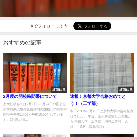
Xでフォローしよう
おすすめの記事
紅萌ゆる
紅萌ゆる
2月度の開校時間帯について
速報！京都大学合格おめでと
う！（工学部）
京大紅萌会では2月1日～2月24日の国公立
大学前期試験の直前期間の開校日の開校時
本日2017年3月10日は京都大学の合格発表
間帯を午前10:00～午後10:00としていま
日でした。 早速、京大を受験した塾生か
す。2月度の開...
ら 京都大学 工学部 地球工学科 合
格！ S君（洛北高校）...