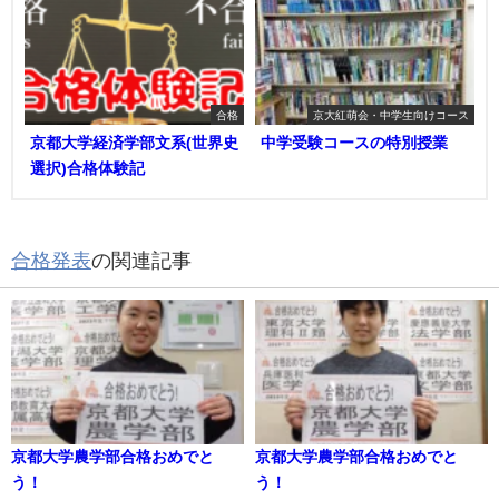
合格
京大紅萌会・中学生向けコース
京都大学経済学部文系(世界史
中学受験コースの特別授業
選択)合格体験記
合格発表
の関連記事
京都大学農学部合格おめでと
京都大学農学部合格おめでと
う！
う！