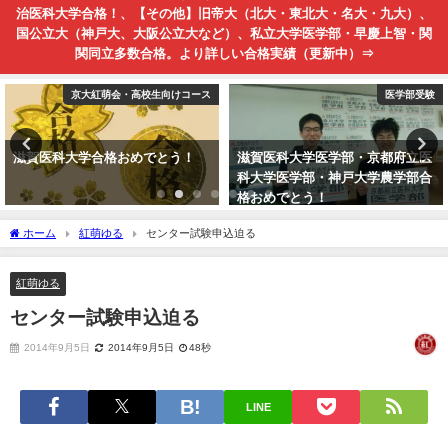
治医科大学合格！、【その他】旧帝大（北大・東北大・名大・九大）、
国公立大（神戸大、大阪公立大など）、私立大学医学部・早慶上智・関
関同立多数合格。より詳しい合格実績（更新中）⇒
京大紅萌会・高校生向けコース
医学部受験
滋賀医科大学合格おめでとう！
滋賀医科大学医学部・京都府立医
科大学医学部・神戸大学農学部合
格おめでとう！
ホーム
紅萌ゆる
センター試験申込迫る
紅萌ゆる
センター試験申込迫る
2014年9月5日
2014年9月5日
48秒
LINE