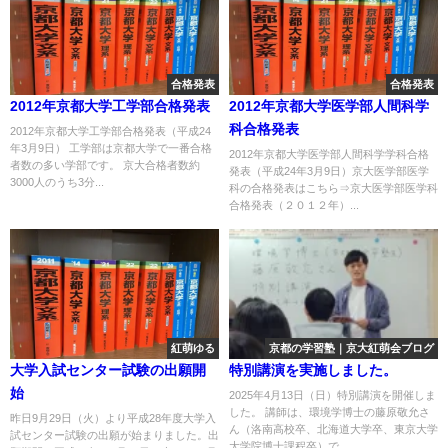
合格発表
合格発表
2012年京都大学工学部合格発表
2012年京都大学医学部人間科学
科合格発表
2012年京都大学工学部合格発表（平成24
年3月9日） 工学部は京都大学で一番合格
2012年京都大学医学部人間科学学科合格
者数の多い学部です。 京大合格者数約
発表（平成24年3月9日）京大医学部医学
3000人のうち3分...
科の合格発表はこちら⇒京大医学部医学科
合格発表（２０１２年）...
紅萌ゆる
京都の学習塾｜京大紅萌会ブログ
大学入試センター試験の出願開
特別講演を実施しました。
始
2025年4月13日（日）特別講演を開催しま
した。 講師は、環境学博士の藤原敬允さ
昨日9月29日（火）より平成28年度大学入
ん（洛南高校卒、北海道大学卒、東京大学
試センター試験の出願が始まりました。出
大学院博士課程卒）で...