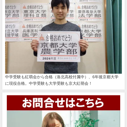
中学受験も紅萌会から合格（洛北高校付属中）、6年後京都大学
に現役合格。中学受験も大学受験も京大紅萌会！