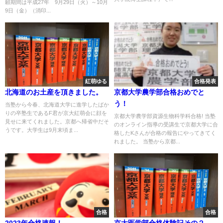
願期間は平成27年 9月29日（火）～10月
9日（金）（消印...
紅萌ゆる
合格発表
北海道のお土産を頂きました。
京都大学農学部合格おめでと
う！
当塾から今春、北海道大学に進学したばか
りの卒塾生であるF君が京大紅萌会に顔を
京都大学農学部資源生物科学科合格! 当塾
見せに来てくれました。京都へ帰省中だそ
のオンライン指導の受講生で京都大学に合
うです。大学生は9月末頃ま...
格したKさんが合格の報告にやってきてく
れました。 当塾から京都...
合格
合格
2023年合格速報！
京大医学部合格体験記その２