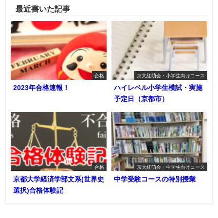
最近書いた記事
合格
京大紅萌会・小学生向けコース
2023年合格速報！
ハイレベル小学生模試・実施
予定日（京都市）
合格
京大紅萌会・中学生向けコース
京都大学経済学部文系(世界史
中学受験コースの特別授業
選択)合格体験記