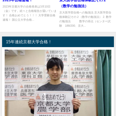
（数学の勉強法）
2023年京都大学の合格発表は3月10日
（金）です。続々と合格報告が届いていま
京大医学部合格への勉強法 京大医学部合
す！ 合格おめでとう！！！ 大学受験合格
格体験記その２（数学の勉強法） 2. 数学
速報！ 国公立大学合格...
の勉強法 数学の得点（センター試
験 188/200、京大...
15年連続京都大学合格！