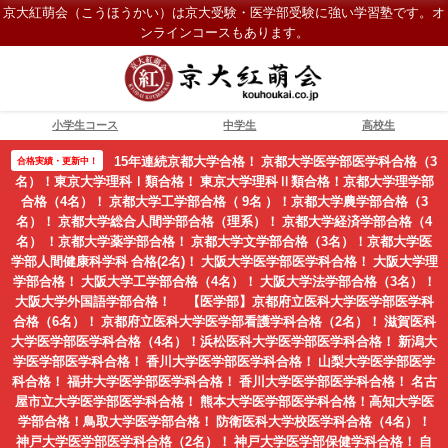
京大紅萌会（こうほうかい）は京大受験・医学部受験に強い学習塾です。オ
ンラインコースもあります。
小学生コース
中学生
高校生
15年連続京都大学合格！ 京都大学医学部医学科合格（3
合格実績・更新中！
名）！東京大学理科Ⅰ類合格！ 東京大学理科Ⅱ類合格！京都大学理学部
合格（4名）！ 京都大学工学部合格（ 9名 ）！京都大学農学部合格（3
名）！ 京都大学総合人間学部合格（理系）！ 京都大学経済学部合格（4
名） ！京都大学薬学部合格！ 京都大学文学部合格（3名）！京都大学医
学部人間健康科学科 合格(2名)！ 大阪大学医学部医学科合格！ 大阪大学理
学部合格！ 大阪大学工学部合格（4名）！ 大阪大学法学部合格（3名）！
大阪大学外国語学部合格！ 【医学部】京都府立医科大学医学部医学科
合格（6名）！ 京都府立医科大学医学部看護学科合格（2名）！ 滋賀医科
大学医学部医学科合格（4名）！浜松医科大学医学部医学科合格！ 新潟大
学医学部医学科合格！ 香川大学医学部医学科合格！ 山梨大学医学部医学
科合格！ 福井大学医学部医学科合格！ 香川大学医学部医学科合格！ 名古
屋市立大学医学部医学科合格！ 熊本大学医学部医学科合格！高知大学医
学部合格！鳥取大学医学部合格！ 防衛医科大学校医学科合格（4名）！
神戸大学医学部医学科合格（2名）！ 神戸大学医学部保健学科合格！ 自