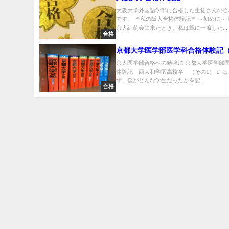
大阪大学外国語学部に合格した生徒さんの合
です。 ＊私の阪大合格体験記＊ ～初めに～
京大紅萌会に来たとき、私は既に一浪した...
合格
京都大学医学部医学科合格体験記（
京大医学部合格への勉強法 京都大学医学部
体験記 西大和学園高校卒 （その1） 1. 
ず、僕がどんな学生だったかを記...
合格