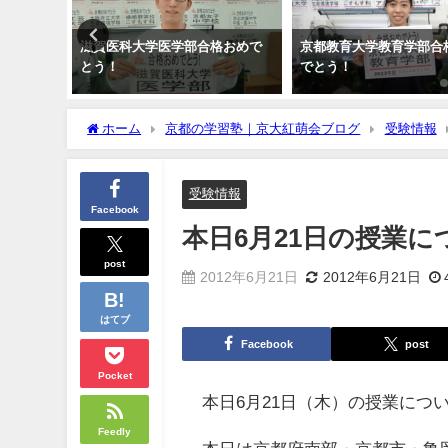
。
滋賀医科大学医学部合格おめで
京都教育大学教育学部合
とう！
でとう！
ホーム
京都の学習塾｜京大紅萌会ブログ
受験情報
受験情報
Facebook
本日6月21日の授業
post
2012年6月21日
2012年6月21日
はてブ
Facebook
post
Pocket
本日6月21日（木）の授業につ
Feedly