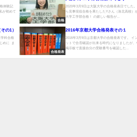
格体験記
2020年3月9日は大阪大学の合格発表日でした。
 私が初めて
ら見事現役合格を果たしたYさん（洛北高校）か
大学工学部合格！ の嬉しい報告が...
合格
その1）
2016年京都大学合格発表その１
医学科合格
2016年3月9日は京都大学の合格発表です。 イ
はじめに ま
ットで合否確認が出来る時代になりましたが、
掲示板で直接自分の受験番号を確認した...
合格発表