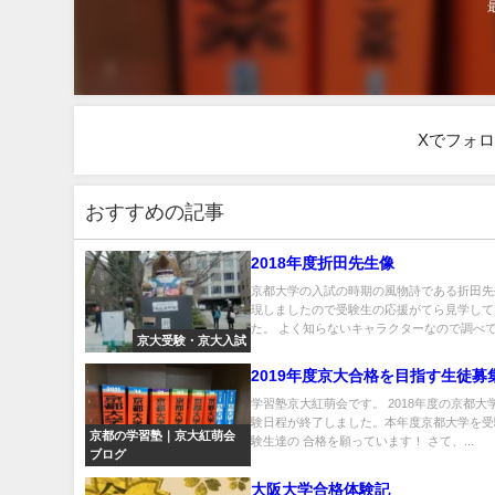
Xでフォ
おすすめの記事
2018年度折田先生像
京都大学の入試の時期の風物詩である折田先
現しましたので受験生の応援がてら見学して
た。 よく知らないキャラクターなので調べてみ
京大受験・京大入試
2019年度京大合格を目指す生徒募
学習塾京大紅萌会です。 2018年度の京都大
験日程が終了しました。本年度京都大学を受
京都の学習塾｜京大紅萌会
験生達の 合格を願っています！ さて、...
ブログ
大阪大学合格体験記