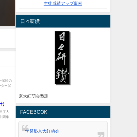
生徒成績アップ事例
日々研鑽
ー試験の
ンター試
京大紅萌会塾訓
計）
FACEBOOK
6年度大
中間集
学習塾京大紅萌会