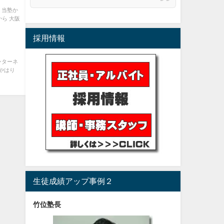
 当塾か
ら 大阪
採用情報
ンターネ
やはり
生徒成績アップ事例２
竹位塾長