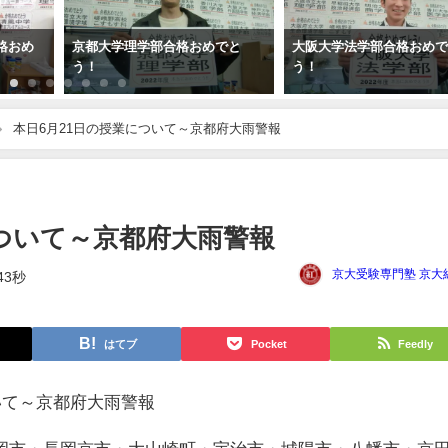
格おめ
京都大学理学部合格おめでと
大阪大学法学部合格おめ
う！
う！
本日6月21日の授業について～京都府大雨警報
について～京都府大雨警報
京大受験専門塾 京大
43秒
はてブ
Pocket
Feedly
いて～京都府大雨警報