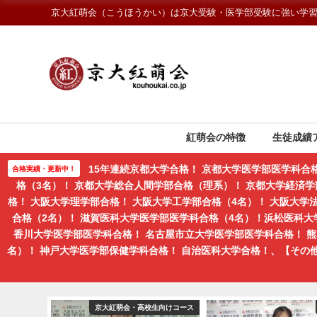
京大紅萌会（こうほうかい）は京大受験・医学部受験に強い学
紅萌会の特徴
生徒成績
15年連続京都大学合格！ 京都大学医学部医学科合
合格実績・更新中！
格（3名）！ 京都大学総合人間学部合格（理系）！ 京都大学経済学
格！ 大阪大学理学部合格！ 大阪大学工学部合格（4名）！ 大阪大
合格（2名）！ 滋賀医科大学医学部医学科合格（4名）！浜松医科大
香川大学医学部医学科合格！ 名古屋市立大学医学部医学科合格！ 
名）！ 神戸大学医学部保健学科合格！ 自治医科大学合格！、【そ
紅萌会ブログ
京大紅萌会・高校生向けコース