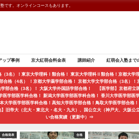
習塾です。オンラインコースもあります。
アップ事例
京大紅萌会料金表
講師紹介
紅萌会入塾まで
格（3名）！東京大学理科Ⅰ類合格！ 東京大学理科Ⅱ類合格！京都大学理
部合格（4名） ！京都大学薬学部合格！ 京都大学文学部合格（3名）！京
学法学部合格（3名）！ 大阪大学外国語学部合格！ 【医学部】京都府立
学医学部医学科合格！ 新潟大学医学部医学科合格！ 香川大学医学部医
熊本大学医学部医学科合格！高知大学医学部合格！鳥取大学医学部合格！ 
の他】旧帝大（北大・東北大・名大・九大）、国公立大（神戸大、大阪公
い合格実績（更新中）⇒
合格発表
合格