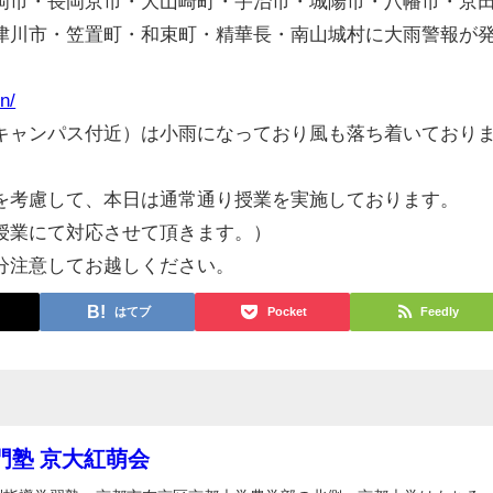
岡市・長岡京市・大山崎町・宇治市・城陽市・八幡市・京
津川市・笠置町・和束町・精華長・南山城村に大雨警報が
n/
キャンパス付近）は小雨になっており風も落ち着いており
を考慮して、本日は通常通り授業を実施しております。
授業にて対応させて頂きます。）
分注意してお越しください。
はてブ
Pocket
Feedly
門塾 京大紅萌会