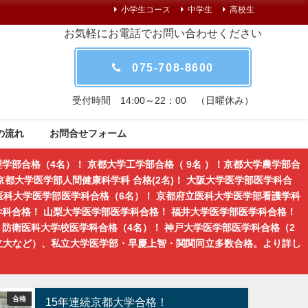
小学生コース
中学生
高校生
お気軽にお電話でお問い合わせください
075-708-8600
受付時間 14:00～22：00 （日曜休み）
の流れ
お問合せフォーム
学部合格（4名）！ 京都大学工学部合格（ 9名 ）！京都大学農学部合
都大学医学部人間健康科学科 合格(2名)！ 大阪大学医学部医学科合
医科大学医学部医学科合格（6名）！ 京都府立医科大学医学部看護学科
学科合格！ 山梨大学医学部医学科合格！ 福井大学医学部医学科合格！
防衛医科大学校医学科合格（4名）！ 神戸大学医学部医学科合格（2
立大など）、私立大学医学部・早慶上智・関関同立多数合格。より詳し
合格
合格
京都の学習塾｜京大紅萌
15年連続京都大学合格！