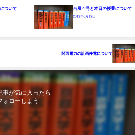
電について
台風４号と本日の授業について
2012年6月19日
関西電力の計画停電について
記事が気に入ったら
フォローしよう