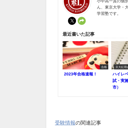
小中高一貫の個
ん、東京大学・
学習塾です。
最近書いた記事
合格
京大紅萌
2023年合格速報！
ハイレ
試・実
市）
受験情報
の関連記事