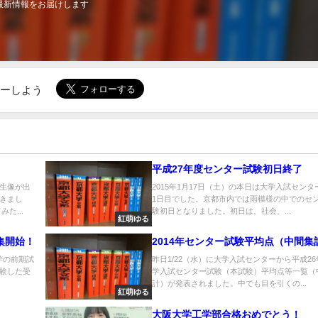
最新情報をお届けします
ローしよう
平成27年度センター試験初日終了
生像が出
2015年1月17日（土）の本日は大学入試センタ
きまし
1日目でした。京都市内では雨模様の中でのセ
た...
験初日となりました。初日は、社会、...
紅萌ゆる
集開始！
2014年センター試験平均点（中間集
学の前期試
昨日1/22（水）に大学入試センターから平成2
験した受
学入試センター試験（本試験）平均点等一覧（
計）が発表されました。中でも目を引くの...
紅萌ゆる
大阪大学工学部合格おめでとう！