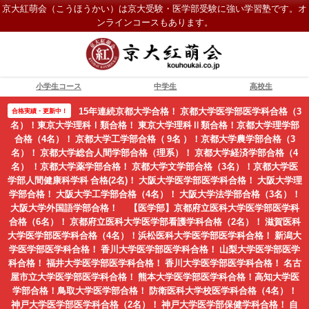
京大紅萌会（こうほうかい）は京大受験・医学部受験に強い学習塾です。オ
ンラインコースもあります。
小学生コース
中学生
高校生
15年連続京都大学合格！ 京都大学医学部医学科合格（3
合格実績・更新中！
名）！東京大学理科Ⅰ類合格！ 東京大学理科Ⅱ類合格！京都大学理学部
合格（4名）！ 京都大学工学部合格（ 9名 ）！京都大学農学部合格（3
名）！ 京都大学総合人間学部合格（理系）！ 京都大学経済学部合格（4
名） ！京都大学薬学部合格！ 京都大学文学部合格（3名）！京都大学医
学部人間健康科学科 合格(2名)！ 大阪大学医学部医学科合格！ 大阪大学理
学部合格！ 大阪大学工学部合格（4名）！ 大阪大学法学部合格（3名）！
大阪大学外国語学部合格！ 【医学部】京都府立医科大学医学部医学科
合格（6名）！ 京都府立医科大学医学部看護学科合格（2名）！ 滋賀医科
大学医学部医学科合格（4名）！浜松医科大学医学部医学科合格！ 新潟大
学医学部医学科合格！ 香川大学医学部医学科合格！ 山梨大学医学部医学
科合格！ 福井大学医学部医学科合格！ 香川大学医学部医学科合格！ 名古
屋市立大学医学部医学科合格！ 熊本大学医学部医学科合格！高知大学医
学部合格！鳥取大学医学部合格！ 防衛医科大学校医学科合格（4名）！
神戸大学医学部医学科合格（2名）！ 神戸大学医学部保健学科合格！ 自