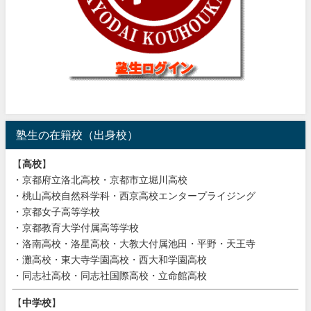
塾生の在籍校（出身校）
【
高校
】
・京都府立洛北高校・京都市立堀川高校
・桃山高校自然科学科・西京高校エンタープライジング
・京都女子高等学校
・京都教育大学付属高等学校
・洛南高校・洛星高校・大教大付属池田・平野・天王寺
・灘高校・東大寺学園高校・西大和学園高校
・同志社高校・同志社国際高校・立命館高校
【
中学校
】