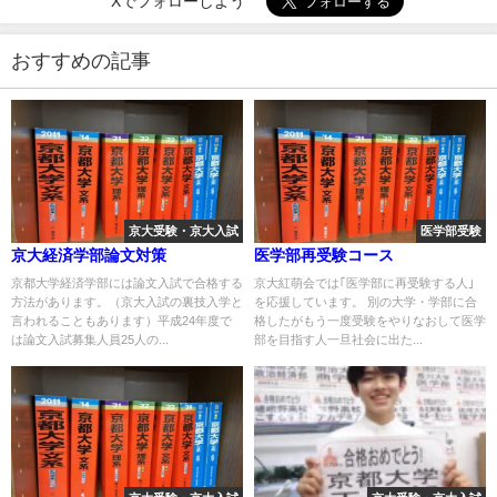
Xでフォローしよう
おすすめの記事
京大受験・京大入試
医学部受験
京大経済学部論文対策
医学部再受験コース
京都大学経済学部には論文入試で合格する
京大紅萌会では｢医学部に再受験する人｣
方法があります。（京大入試の裏技入学と
を応援しています。 別の大学・学部に合
言われることもあります）平成24年度で
格したがもう一度受験をやりなおして医学
は論文入試募集人員25人の...
部を目指す人一旦社会に出た...