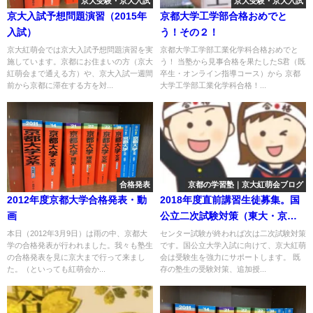
京大受験・京大入試
京大受験・京大入試
京大入試予想問題演習（2015年
京都大学工学部合格おめでと
入試）
う！その２！
京大紅萌会では京大入試予想問題演習を実
京都大学工学部工業化学科合格おめでと
施しています。京都にお住まいの方（京大
う！ 当塾から見事合格を果たしたS君（既
紅萌会まで通える方）や、京大入試一週間
卒生・オンライン指導コース）から 京都
前から京都に滞在する方を対...
大学工学部工業化学科合格！...
合格発表
京都の学習塾｜京大紅萌会ブログ
2012年度京都大学合格発表・動
2018年度直前講習生徒募集。国
画
公立二次試験対策（東大・京
大・医学部など）
本日（2012年3月9日）は雨の中、京都大
センター試験が終われば次は二次試験対策
学の合格発表が行われました。我々も塾生
です。国公立大学入試に向けて、京大紅萌
の合格発表を見に京大まで行って来まし
会は受験生を強力にサポートします。 既
た。（といっても紅萌会か...
存の塾生の受験対策、追加授...