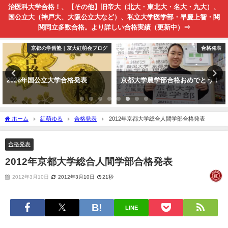
治医科大学合格！、【その他】旧帝大（北大・東北大・名大・九大）、
国公立大（神戸大、大阪公立大など）、私立大学医学部・早慶上智・関
関同立多数合格。より詳しい合格実績（更新中）⇒
京都の学習塾｜京大紅萌会ブログ
合格発表
2026年国公立大学合格発表
京都大学農学部合格おめでとう！
ホーム
紅萌ゆる
合格発表
2012年京都大学総合人間学部合格発表
合格発表
2012年京都大学総合人間学部合格発表
2012年3月10日
2012年3月10日
21秒
LINE