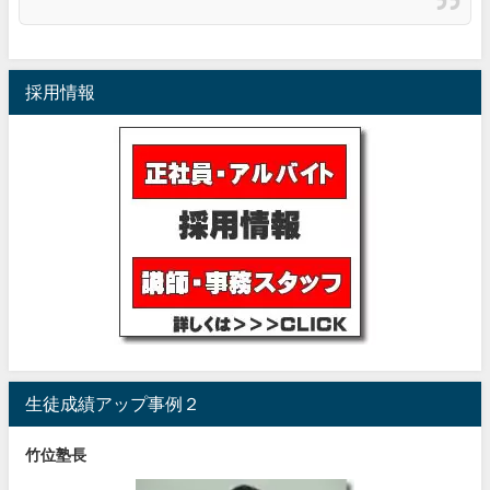
採用情報
生徒成績アップ事例２
竹位塾長