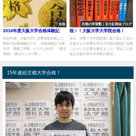
合格
京都の学習塾｜京大紅萌会ブログ
2018年度大阪大学合格体験記
祝！！大阪大学大学院合格！
2018年度、大阪大学に見事現役合格した
先日、当塾で大学院対策に取り組んできた
塾生の合格体験記です。 合格体験記 大阪
生徒さんが京都大学の大学院の院試に合格
大学 基礎工学部 システム科学 （西京
したという記事を書きました。実はこの生
高校） 僕はサッカー部...
徒は大阪大学の大学院の院試...
15年連続京都大学合格！