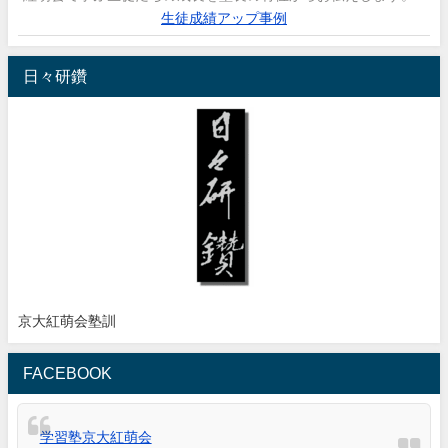
生徒成績アップ事例
日々研鑽
京大紅萌会塾訓
FACEBOOK
学習塾京大紅萌会