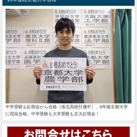
中学受験も紅萌会から合格（洛北高校付属中）、6年後京都大学
に現役合格。中学受験も大学受験も京大紅萌会！