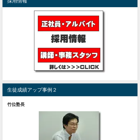
採用情報
生徒成績アップ事例２
竹位塾長