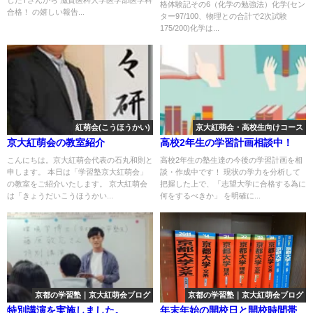
格体験記その6（化学の勉強法）化学(セン
合格！ の嬉しい報告...
ター97/100、物理との合計で2次試験
175/200)化学は...
紅萌会(こうほうかい)
京大紅萌会・高校生向けコース
京大紅萌会の教室紹介
高校2年生の学習計画相談中！
こんにちは。京大紅萌会代表の石丸和則と
高校2年生の塾生達の今後の学習計画を相
申します。 本日は「学習塾京大紅萌会」
談・作成中です！ 現状の学力を分析して
の教室をご紹介いたします。 京大紅萌会
把握した上で、「志望大学に合格する為に
は「きょうだいこうほうかい...
何をするべきか」 を明確に...
京都の学習塾｜京大紅萌会ブログ
京都の学習塾｜京大紅萌会ブログ
特別講演を実施しました。
年末年始の開校日と開校時間帯