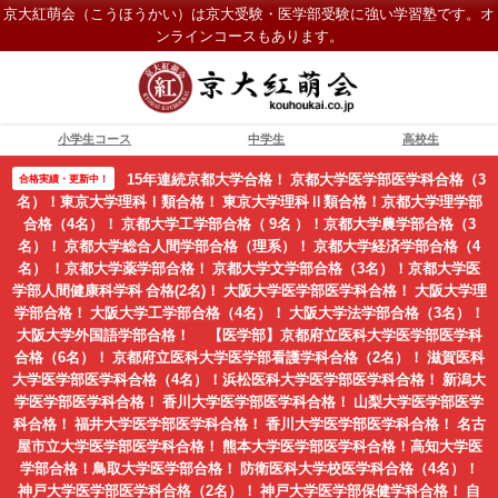
京大紅萌会（こうほうかい）は京大受験・医学部受験に強い学習塾です。オ
ンラインコースもあります。
小学生コース
中学生
高校生
15年連続京都大学合格！ 京都大学医学部医学科合格（3
合格実績・更新中！
名）！東京大学理科Ⅰ類合格！ 東京大学理科Ⅱ類合格！京都大学理学部
合格（4名）！ 京都大学工学部合格（ 9名 ）！京都大学農学部合格（3
名）！ 京都大学総合人間学部合格（理系）！ 京都大学経済学部合格（4
名） ！京都大学薬学部合格！ 京都大学文学部合格（3名）！京都大学医
学部人間健康科学科 合格(2名)！ 大阪大学医学部医学科合格！ 大阪大学理
学部合格！ 大阪大学工学部合格（4名）！ 大阪大学法学部合格（3名）！
大阪大学外国語学部合格！ 【医学部】京都府立医科大学医学部医学科
合格（6名）！ 京都府立医科大学医学部看護学科合格（2名）！ 滋賀医科
大学医学部医学科合格（4名）！浜松医科大学医学部医学科合格！ 新潟大
学医学部医学科合格！ 香川大学医学部医学科合格！ 山梨大学医学部医学
科合格！ 福井大学医学部医学科合格！ 香川大学医学部医学科合格！ 名古
屋市立大学医学部医学科合格！ 熊本大学医学部医学科合格！高知大学医
学部合格！鳥取大学医学部合格！ 防衛医科大学校医学科合格（4名）！
神戸大学医学部医学科合格（2名）！ 神戸大学医学部保健学科合格！ 自