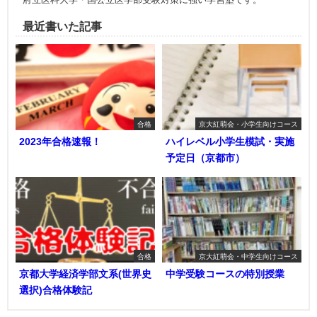
最近書いた記事
合格
京大紅萌会・小学生向けコース
2023年合格速報！
ハイレベル小学生模試・実施
予定日（京都市）
合格
京大紅萌会・中学生向けコース
京都大学経済学部文系(世界史
中学受験コースの特別授業
選択)合格体験記