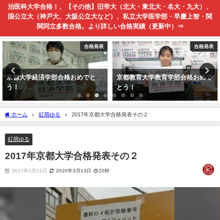
治医科大学合格！、【その他】旧帝大（北大・東北大・名大・九大）、
国公立大（神戸大、大阪公立大など）、私立大学医学部・早慶上智・関
関同立多数合格。より詳しい合格実績（更新中）⇒
合格発表
合格発表
京都大学経済学部合格おめでと
京都教育大学教育学部合格おめで
う！
とう！
ホーム
紅萌ゆる
2017年京都大学合格発表その２
紅萌ゆる
2017年京都大学合格発表その２
2017年3月11日
2020年3月13日
20秒