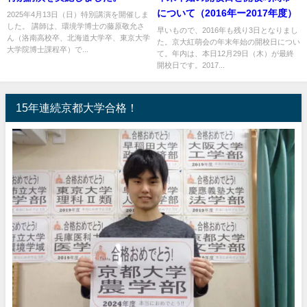
について（2016年ー2017年度）
2025年4月13日（日）特別講演を開催しま
した。 講師は、環境学博士の藤原敬允さ
早いもので、2016年も残り3日となりまし
ん（洛南高校卒、北海道大学卒、東京大学
た。京大紅萌会の年末年始の開校日につい
大学院博士課程卒）で...
て。年内は、本日12月29日（木）が最終
開校日です。2017...
15年連続京都大学合格！