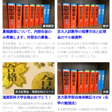
夏期講習
数学
夏期講習について。内部生徒の
京大入試数学の指導方法と紅萌
み実施します。外部生の募集は
会のマル秘資料
いたしません
京大紅萌会（きょうだいこうほうかい）の
京大紅萌会では日々京大の問題を○○分解
夏期講習夏休み期間中は、自分に必要な勉
したものを使って指導しています。この
強ができる貴重な期間です。塾生の皆さん
○○分解とは紅萌会ですはごく大事な概念
が一歩でも志望校合格に近づ...
なのです。ずっと伏字にしてお...
京大紅萌会・高校生向けコース
合格
滋賀医科大学合格おめでとう！
京大医学部合格体験記その6（化
学の勉強法）
2022年3月8日は滋賀医科大学の合格発表
日でした。 当塾から見事現役合格を果た
京大医学部合格への勉強法 京大医学部合
したTさんから 滋賀医科大学医学部医学科