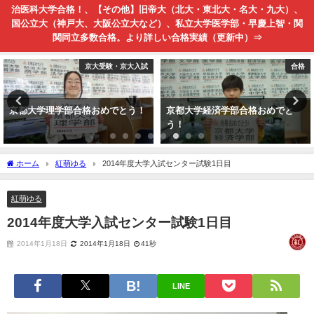
治医科大学合格！、【その他】旧帝大（北大・東北大・名大・九大）、
国公立大（神戸大、大阪公立大など）、私立大学医学部・早慶上智・関
関同立多数合格。より詳しい合格実績（更新中）⇒
京大受験・京大入試
合格
京都大学理学部合格おめでとう！
京都大学経済学部合格おめでと
う！
ホーム
紅萌ゆる
2014年度大学入試センター試験1日目
紅萌ゆる
2014年度大学入試センター試験1日目
2014年1月18日
2014年1月18日
41秒
LINE