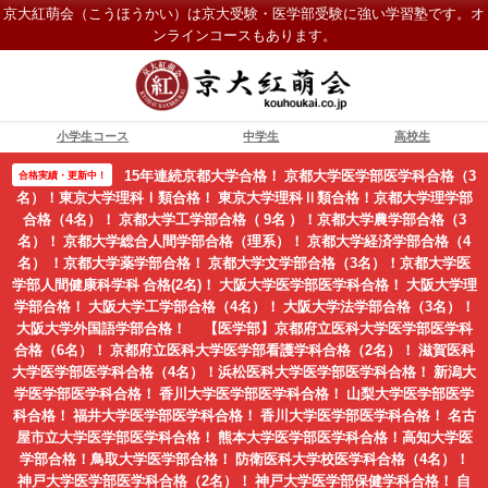
京大紅萌会（こうほうかい）は京大受験・医学部受験に強い学習塾です。オ
ンラインコースもあります。
小学生コース
中学生
高校生
15年連続京都大学合格！ 京都大学医学部医学科合格（3
合格実績・更新中！
名）！東京大学理科Ⅰ類合格！ 東京大学理科Ⅱ類合格！京都大学理学部
合格（4名）！ 京都大学工学部合格（ 9名 ）！京都大学農学部合格（3
名）！ 京都大学総合人間学部合格（理系）！ 京都大学経済学部合格（4
名） ！京都大学薬学部合格！ 京都大学文学部合格（3名）！京都大学医
学部人間健康科学科 合格(2名)！ 大阪大学医学部医学科合格！ 大阪大学理
学部合格！ 大阪大学工学部合格（4名）！ 大阪大学法学部合格（3名）！
大阪大学外国語学部合格！ 【医学部】京都府立医科大学医学部医学科
合格（6名）！ 京都府立医科大学医学部看護学科合格（2名）！ 滋賀医科
大学医学部医学科合格（4名）！浜松医科大学医学部医学科合格！ 新潟大
学医学部医学科合格！ 香川大学医学部医学科合格！ 山梨大学医学部医学
科合格！ 福井大学医学部医学科合格！ 香川大学医学部医学科合格！ 名古
屋市立大学医学部医学科合格！ 熊本大学医学部医学科合格！高知大学医
学部合格！鳥取大学医学部合格！ 防衛医科大学校医学科合格（4名）！
神戸大学医学部医学科合格（2名）！ 神戸大学医学部保健学科合格！ 自