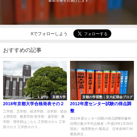
最新情報をお届けします
Xでフォローしよう
おすすめの記事
京都大学
京都の学習塾｜京大紅萌会ブログ
2018年京都大学合格発表その２
2012年度センター試験の得点調
整
工学部、文学部、経済学部、法学部、総合
人間学部、教育学部 医学部・薬学部・農
2012年度センター試験の得点調整対象科
学部・理学部はこちら 工学部その１ 工学
目間の最大平均点格差（平成24年1月20日
部その２ 工学部その３ ...
現在） 地理歴史の 最高点 日本史B67.94
最低得点...