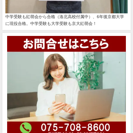
中学受験も紅萌会から合格（洛北高校付属中）、6年後京都大学
に現役合格。中学受験も大学受験も京大紅萌会！