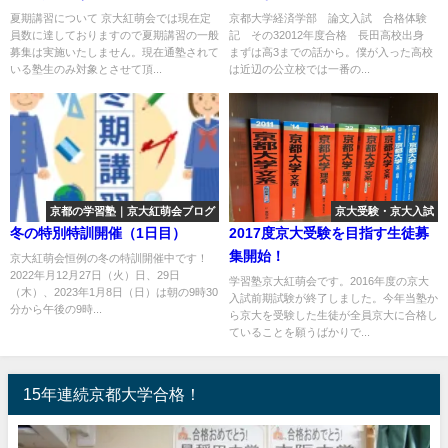
夏期講習について 京大紅萌会では現在定
京都大学経済学部 論文入試 合格体験
員数に達しておりますので夏期講習の一般
記 その32012年度合格 長田高校出身
募集は実施いたしません。現在通塾されて
まずは高3までの話から。僕が入った高校
いる塾生のみ対象とさせて頂...
は近辺の公立校では一番の...
京都の学習塾｜京大紅萌会ブログ
京大受験・京大入試
冬の特別特訓開催（1日目）
2017度京大受験を目指す生徒募
集開始！
京大紅萌会恒例の冬の特訓開催中です！
2022年月12月27日（火）日、29日
学習塾京大紅萌会です。2016年度の京大
（木）、2023年1月8日（日）は朝の9時30
入試前期試験が終了しました。今年当塾か
分から午後の9時...
ら京大を受験した生徒が全員京大に合格し
ていることを願うばかりで...
15年連続京都大学合格！