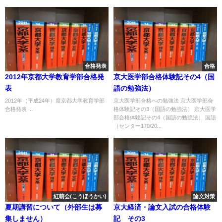
合格発表
合格
2012年京都大学教育学部合格発
京大医学部合格体験記その4（国
表
語の勉強法）
2012年（平成24年）度京都大学教育学部
京大医学部合格への勉強法 京大医学部合
合格発表 ...
格体験記その3（国語の勉強法） 京大医学
部合格体験記その4（国語の勉強法） 国語
（センター170/20...
紅萌会(こうほうかい)
論文対策
夏期講習について（外部生は募
京大経済・論文入試の合格体験
集しません）
記 その3