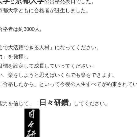
大学
京都大学
と
の合格発表日でした。
京都大学ともに合格者が誕生しました。
合格者は約3000人。
会で大活躍できる人材
」になってください。
力」を発揮し
目標を設定して成長していってください」
い、楽をしようと思えばいくらでも楽をできます。
に合格したから」といって今後の人生すべてが約束されて
日々研鑽
能力を信じて、「
」してください。