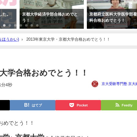
した。
京都大学経済学部合格おめでと
京都府立医科大学医学部
う！
科合格おめでとう！
うほうかい)
2013年東京大学・京都大学合格おめでとう！！
都大学合格おめでとう！！
京大受験専門塾 京大
1分4秒
はてブ
Pocket
Feedly
格おめでとう！！