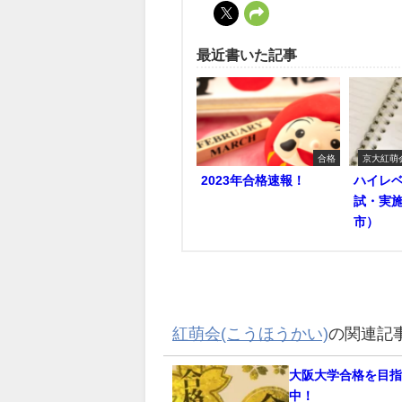
最近書いた記事
合格
京大紅萌
2023年合格速報！
ハイレ
試・実
市）
紅萌会(こうほうかい)
の関連記
大阪大学合格を目
中！