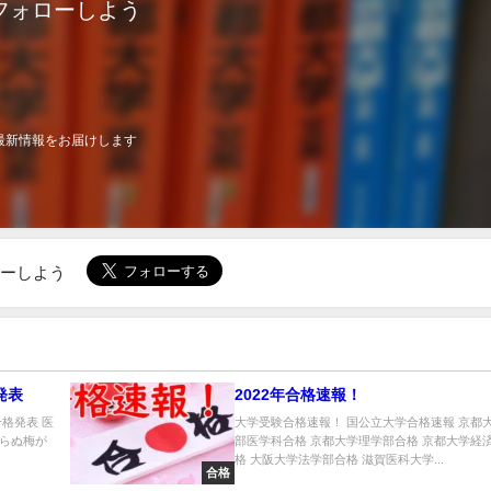
フォローしよう
最新情報をお届けします
ローしよう
発表
2022年合格速報！
合格発表 医
大学受験合格速報！ 国公立大学合格速報 京都
らぬ梅が
部医学科合格 京都大学理学部合格 京都大学経
格 大阪大学法学部合格 滋賀医科大学...
合格