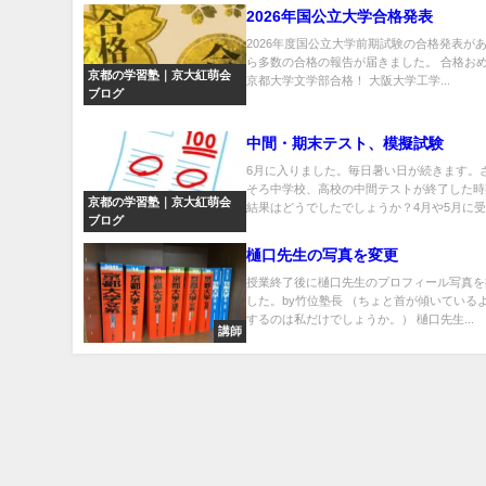
2026年国公立大学合格発表
2026年度国公立大学前期試験の合格発表があ
ら多数の合格の報告が届きました。 合格お
京都の学習塾｜京大紅萌会
京都大学文学部合格！ 大阪大学工学...
ブログ
中間・期末テスト、模擬試験
6月に入りました。毎日暑い日が続きます。
そろ中学校、高校の中間テストが終了した時
京都の学習塾｜京大紅萌会
結果はどうでしたでしょうか？4月や5月に受..
ブログ
樋口先生の写真を変更
授業終了後に樋口先生のプロフィール写真を
した。by竹位塾長 （ちょと首が傾いている
するのは私だけでしょうか。） 樋口先生...
講師