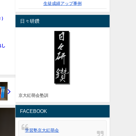
生徒成績アップ事例
き）
日々研鑽
集し
京大紅萌会塾訓
FACEBOOK
学習塾京大紅萌会