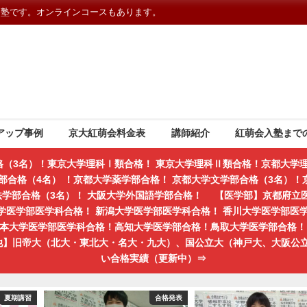
習塾です。オンラインコースもあります。
アップ事例
京大紅萌会料金表
講師紹介
紅萌会入塾まで
格（3名）！東京大学理科Ⅰ類合格！ 東京大学理科Ⅱ類合格！京都大学理
部合格（4名） ！京都大学薬学部合格！ 京都大学文学部合格（3名）！京
学法学部合格（3名）！ 大阪大学外国語学部合格！ 【医学部】京都府立
学医学部医学科合格！ 新潟大学医学部医学科合格！ 香川大学医学部医
熊本大学医学部医学科合格！高知大学医学部合格！鳥取大学医学部合格！ 
の他】旧帝大（北大・東北大・名大・九大）、国公立大（神戸大、大阪公
い合格実績（更新中）⇒
夏期講習
合格発表