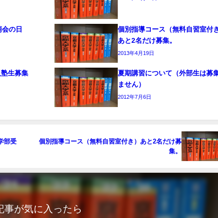
萌会の日
個別指導コース（無料自習室付
あと2名だけ募集。
2013年4月19日
入塾生募集
夏期講習について（外部生は募
ません）
2012年7月6日
学部受
個別指導コース（無料自習室付き）あと2名だけ募
集。
記事が気に入ったら