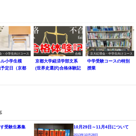
会・小学生向けコース
合格
京大紅萌会・中学生向けコース
ベル小学生模
京都大学経済学部文系
中学受験コースの特別
施予定日（京都
(世界史選択)合格体験記
授業
事
指す受験生募集
10月29日～11月4日について
2013年10月28日