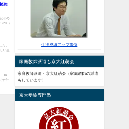
勉強
験記その
/200）
生徒成績アップ事例
した。
正しい生
家庭教師派遣も京大紅萌会
家庭教師派遣・京大紅萌会（家庭教師の派遣
、10
日で合計
もしています）
京大受験専門塾