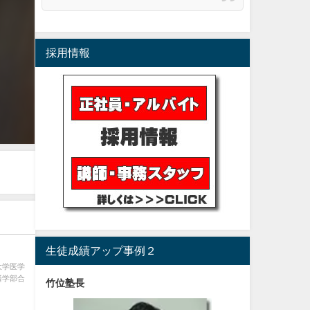
採用情報
生徒成績アップ事例２
大学医学
済学部合
竹位塾長