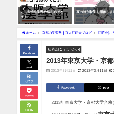
う！（9
大阪大学法学部合格おめでと
夏の特別特訓を開催しま
う！
ホーム
京都の学習塾｜京大紅萌会ブログ
紅萌会(こ
紅萌会(こうほうかい)
Facebook
2013年東京大学・京
post
2013年3月11日
2013年3月11日
はてブ
Facebook
post
Pocket
2013年東京大学・京都大学合
Feedly