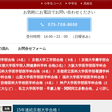
小学生コース
中学生
高校生
お気軽にお電話でお問い合わせください
075-708-8600
受付時間 14:00～22：00 （日曜休み）
の流れ
お問合せフォーム
学部合格（4名）！ 京都大学工学部合格（ 9名 ）！京都大学農学部合
都大学医学部人間健康科学科 合格(2名)！ 大阪大学医学部医学科合
医科大学医学部医学科合格（6名）！ 京都府立医科大学医学部看護学科
学科合格！ 山梨大学医学部医学科合格！ 福井大学医学部医学科合格！
防衛医科大学校医学科合格（4名）！ 神戸大学医学部医学科合格（2
立大など）、私立大学医学部・早慶上智・関関同立多数合格。より詳し
合格
京都の学習塾｜京大紅萌会ブログ
15年連続京都大学合格！