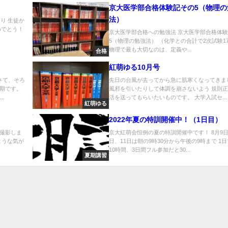
京大医学部合格体験記その5（物理の
法）
り 生徒か
めでとう！
京大医学部合格への勉強法 京大医学部合格体
5（物理の勉強法） （化学との合計で2次試験175
物理で最も大切なのは、定義や...
合格
紅萌ゆる10月号
さて、そろ
先日の台風が去ってから急に肌寒くなってきま
期です。
風邪を引いたりして体調を崩さないよう 規則
.
活を送ってもらいたいものです。 大学入試セ...
紅萌ゆる
2022年夏の特訓開催中！（1日目）
撮影しま
京大紅萌会恒例の夏の特訓開催中です！ 8月9日
ような気が
日、11日は朝の9時30分から午後の9時まで 1
10時間、3日間フル参加だと30...
夏期講習